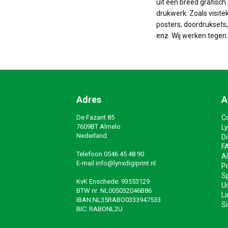
uit een breed grafisch 
drukwerk. Zoals visite
posters, doordruksets, 
enz. Wij werken tegen 
Adres
A
De Fazant 85
C
7609BT Almelo
Ly
Nederland
D
F
Telefoon
0546 45 48 90
A
E-mail
info@lynxdigiprint.nl
Pr
Sp
KvK Enschede: 93553129
Ui
BTW nr: NL005032046B86
Li
IBAN:NL35RABO0333947533
S
BIC: RABONL2U