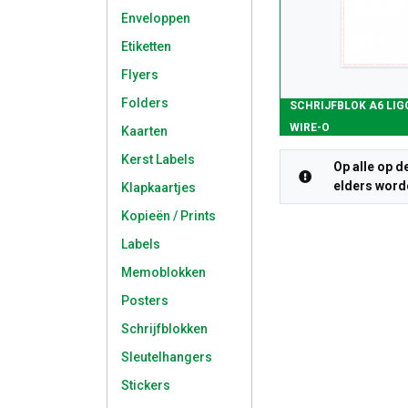
Enveloppen
Etiketten
Flyers
Folders
SCHRIJFBLOK A6 LIG
WIRE-O
Kaarten
Kerst Labels
Op alle op d
elders worde
Klapkaartjes
Kopieën / Prints
Labels
Memoblokken
Posters
Schrijfblokken
Sleutelhangers
Stickers