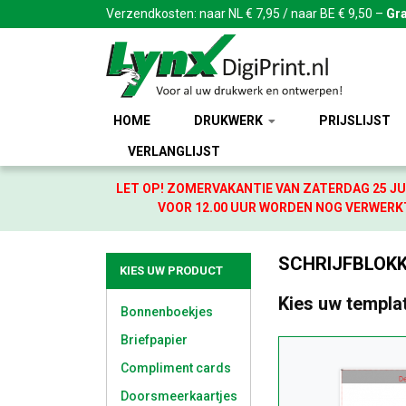
Verzendkosten: naar NL € 7,95 / naar BE € 9,50 –
Gra
HOME
DRUKWERK
PRIJSLIJST
VERLANGLIJST
LET OP! ZOMERVAKANTIE VAN ZATERDAG 25 JU
VOOR 12.00 UUR WORDEN NOG VERWERKT
SCHRIJFBLOKKE
KIES UW PRODUCT
Kies uw templa
Bonnenboekjes
Briefpapier
Compliment cards
Doorsmeerkaartjes