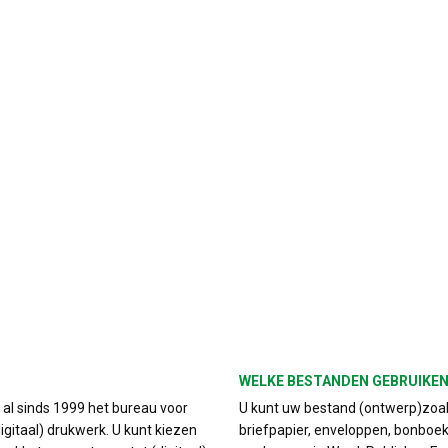
WELKE BESTANDEN GEBRUIKEN
s al sinds 1999 het bureau voor
U kunt uw bestand (ontwerp)zoals
igitaal) drukwerk. U kunt kiezen
briefpapier, enveloppen, bonboek