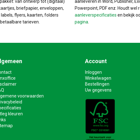
pakket: van ontwerp tot (digitaal)
aanleveren in Word, Publisher, Ex
kaartjes, briefpapier, enveloppen,
Powerpoint, PDF enz. Houdt wel 
labels, flyers, kaarten, folders
aanleverspecificaties
en bekijk o
betaalbare tarieven.
pagina
.
lgemeen
Account
ontact
Inloggen
nxoffice
Winkelwagen
isclaimer
Bestellingen
AQ
Uw gegevens
lgemene voorwaarden
ivacybeleid
ecificaties
tleg kleuren
nks
itemap