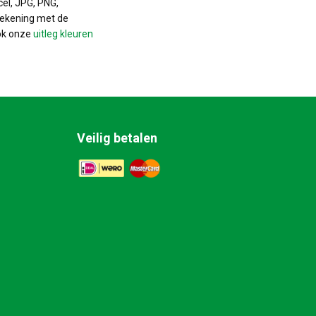
cel, JPG, PNG,
rekening met de
ok onze
uitleg kleuren
Veilig betalen