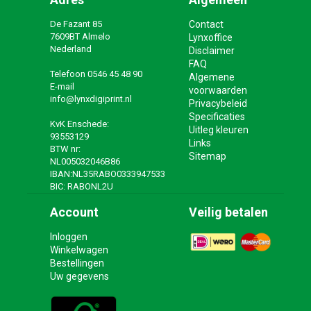
De Fazant 85
Contact
7609BT Almelo
Lynxoffice
Nederland
Disclaimer
FAQ
Telefoon
0546 45 48 90
Algemene
E-mail
voorwaarden
info@lynxdigiprint.nl
Privacybeleid
Specificaties
KvK Enschede:
Uitleg kleuren
93553129
Links
BTW nr:
Sitemap
NL005032046B86
IBAN:NL35RABO0333947533
BIC: RABONL2U
Account
Veilig betalen
Inloggen
Winkelwagen
Bestellingen
Uw gegevens