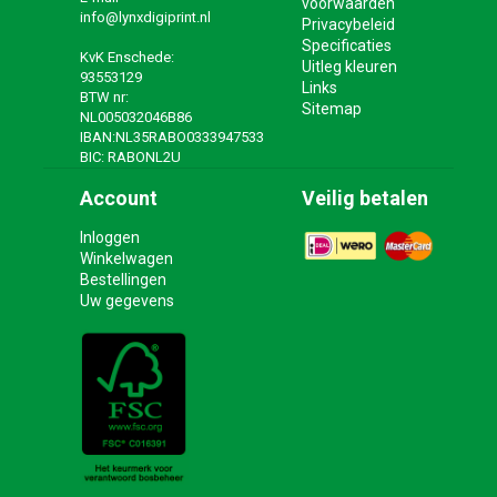
voorwaarden
info@lynxdigiprint.nl
Privacybeleid
Specificaties
KvK Enschede:
Uitleg kleuren
93553129
Links
BTW nr:
Sitemap
NL005032046B86
IBAN:NL35RABO0333947533
BIC: RABONL2U
Account
Veilig betalen
Inloggen
Winkelwagen
Bestellingen
Uw gegevens