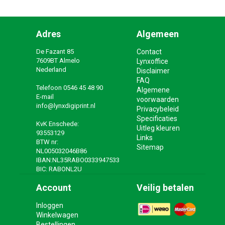
Adres
Algemeen
De Fazant 85
Contact
7609BT Almelo
Lynxoffice
Nederland
Disclaimer
FAQ
Telefoon
0546 45 48 90
Algemene
E-mail
voorwaarden
info@lynxdigiprint.nl
Privacybeleid
Specificaties
KvK Enschede:
Uitleg kleuren
93553129
Links
BTW nr:
Sitemap
NL005032046B86
IBAN:NL35RABO0333947533
BIC: RABONL2U
Account
Veilig betalen
Inloggen
Winkelwagen
Bestellingen