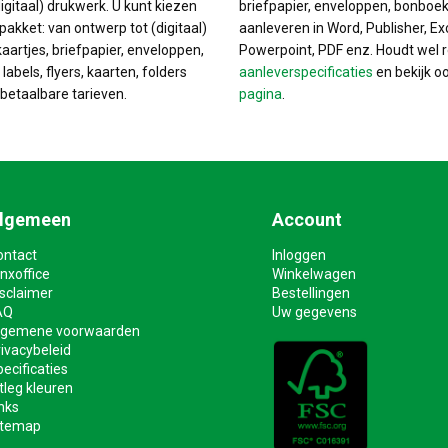
igitaal) drukwerk. U kunt kiezen
briefpapier, enveloppen, bonboek
pakket: van ontwerp tot (digitaal)
aanleveren in Word, Publisher, Ex
kaartjes, briefpapier, enveloppen,
Powerpoint, PDF enz. Houdt wel 
labels, flyers, kaarten, folders
aanleverspecificaties
en bekijk o
betaalbare tarieven.
pagina
.
lgemeen
Account
ontact
Inloggen
nxoffice
Winkelwagen
isclaimer
Bestellingen
AQ
Uw gegevens
lgemene voorwaarden
ivacybeleid
ecificaties
tleg kleuren
nks
itemap