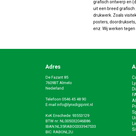
grafisch ontwerp en (d
uit een breed grafisch 
drukwerk. Zoals visite
posters, doordruksets, 
enz. Wij werken tegen 
Adres
A
De Fazant 85
C
7609BT Almelo
Ly
Nederland
D
F
Telefoon
0546 45 48 90
A
E-mail
info@lynxdigiprint.nl
Pr
Sp
KvK Enschede: 93553129
Ui
BTW nr: NL005032046B86
Li
IBAN:NL35RABO0333947533
S
BIC: RABONL2U