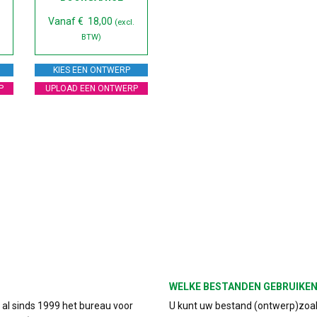
Vanaf
€
18,00
.
(excl.
BTW)
KIES EEN ONTWERP
P
UPLOAD EEN ONTWERP
WELKE BESTANDEN GEBRUIKEN
s al sinds 1999 het bureau voor
U kunt uw bestand (ontwerp)zoals