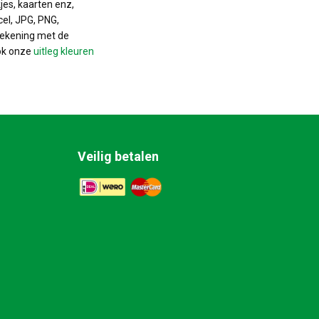
jes, kaarten enz,
cel, JPG, PNG,
rekening met de
ok onze
uitleg kleuren
Veilig betalen