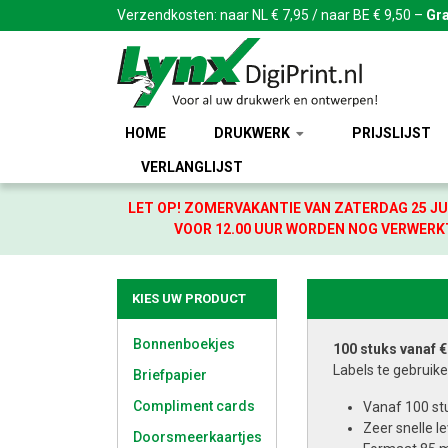
Verzendkosten: naar NL € 7,95 / naar BE € 9,50 –
Gra
HOME
DRUKWERK
PRIJSLIJST
VERLANGLIJST
LET OP! ZOMERVAKANTIE VAN ZATERDAG 25 JU
VOOR 12.00 UUR WORDEN NOG VERWERKT
KIES UW PRODUCT
Bonnenboekjes
100 stuks vanaf €
Labels te gebruike
Briefpapier
Compliment cards
Vanaf 100 stu
Zeer snelle l
Doorsmeerkaartjes