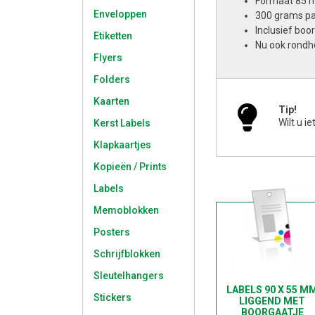
Formaat 85 
Enveloppen
300 grams pap
Inclusief boo
Etiketten
Nu ook rondh
Flyers
Folders
Kaarten
Tip!
Wilt u 
Kerst Labels
Klapkaartjes
Kopieën / Prints
Labels
Memoblokken
Posters
Schrijfblokken
Sleutelhangers
LABELS 90 X 55 M
Stickers
LIGGEND MET
BOORGAATJE