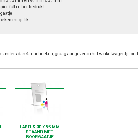
mm x 55 mm en 90 mm x 55 mm
ier full colour bedrukt
rgaatje
oeken mogelijk
iets anders dan 4 rondhoeken, graag aangeven in het winkelwagentje on
M
LABELS 90 X 55 MM
STAAND MET
BOORGAATJE