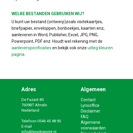
WELKE BESTANDEN GEBRUIKEN WIJ?
U kunt uw bestand (ontwerp)zoals visitekaartjes,
briefpapier, enveloppen, bonboekjes, kaarten enz,
aanleveren in Word, Publisher, Excel, JPG, PNG,
Powerpoint, PDF enz. Houdt wel rekening met de
aanleverspecificaties
en bekijk ook onze
uitleg kleuren
pagina
.
Adres
Algemeen
De Fazant 85
Contact
7609BT Almelo
Lynxoffice
Nederland
Disclaimer
FAQ
Telefoon
0546 45 48 90
Algemene
E-mail
voorwaarden
info@lynxdigiprint.nl