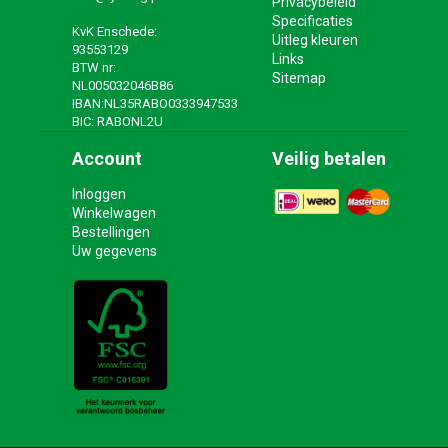
Privacybeleid
Specificaties
KvK Enschede:
Uitleg kleuren
93553129
Links
BTW nr:
Sitemap
NL005032046B86
IBAN:NL35RABO0333947533
BIC: RABONL2U
Account
Veilig betalen
Inloggen
Winkelwagen
Bestellingen
Uw gegevens