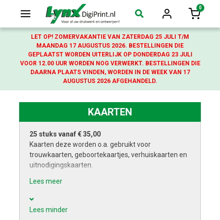
0
Login
Winkelw
LET OP! ZOMERVAKANTIE VAN ZATERDAG 25 JULI T/M
MAANDAG 17 AUGUSTUS 2026. BESTELLINGEN DIE
GEPLAATST WORDEN UITERLIJK OP DONDERDAG 23 JULI
VOOR 12.00 UUR WORDEN NOG VERWERKT. BESTELLINGEN DIE
DAARNA PLAATS VINDEN, WORDEN IN DE WEEK VAN 17
AUGUSTUS 2026 AFGEHANDELD.
KAARTEN
25 stuks vanaf € 35,00
Kaarten deze worden o.a. gebruikt voor
trouwkaarten, geboortekaartjes, verhuiskaarten en
uitnodigingskaarten.
Lees meer
Al vanaf 25 stuks te bestellen
Zeer snelle levering
Verschillende maten met ril (vouw)
Lees minder
Glossy papier full colour bedrukt