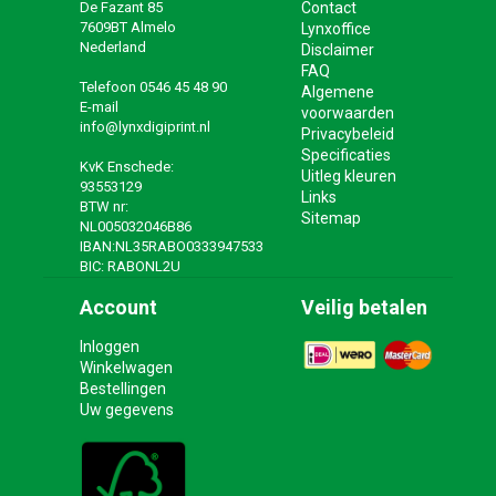
De Fazant 85
Contact
7609BT Almelo
Lynxoffice
Nederland
Disclaimer
FAQ
Telefoon
0546 45 48 90
Algemene
E-mail
voorwaarden
info@lynxdigiprint.nl
Privacybeleid
Specificaties
KvK Enschede:
Uitleg kleuren
93553129
Links
BTW nr:
Sitemap
NL005032046B86
IBAN:NL35RABO0333947533
BIC: RABONL2U
Account
Veilig betalen
Inloggen
Winkelwagen
Bestellingen
Uw gegevens