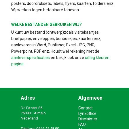
posters, doordruksets, labels, flyers, kaarten, folders enz.
Wij werken tegen betaalbare tarieven.
WELKE BESTANDEN GEBRUIKEN WIJ?
U kunt uw bestand (ontwerp)zoals visitekaartjes,
briefpapier, enveloppen, bonboekjes, kaarten enz,
aanleveren in Word, Publisher, Excel, JPG, PNG,
Powerpoint, PDF enz. Houdt wel rekening met de
aanleverspecificaties
en bekijk ook onze
uitleg kleuren
pagina
.
Adres
Algemeen
De Fazant 85
Contact
7609BT Almelo
Lynxoffice
Nederland
Disclaimer
FAQ
Telefoon
0546 45 48 90