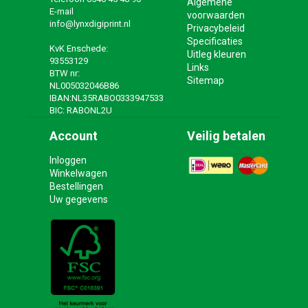
Algemene
E-mail
voorwaarden
info@lynxdigiprint.nl
Privacybeleid
Specificaties
KvK Enschede:
Uitleg kleuren
93553129
Links
BTW nr:
Sitemap
NL005032046B86
IBAN:NL35RABO0333947533
BIC: RABONL2U
Account
Veilig betalen
Inloggen
Winkelwagen
Bestellingen
Uw gegevens