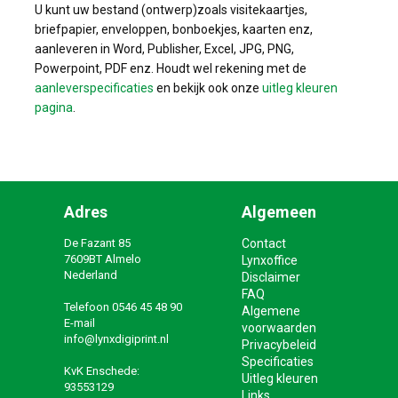
U kunt uw bestand (ontwerp)zoals visitekaartjes,
briefpapier, enveloppen, bonboekjes, kaarten enz,
aanleveren in Word, Publisher, Excel, JPG, PNG,
Powerpoint, PDF enz. Houdt wel rekening met de
aanleverspecificaties
en bekijk ook onze
uitleg kleuren
pagina
.
Adres
Algemeen
De Fazant 85
Contact
7609BT Almelo
Lynxoffice
Nederland
Disclaimer
FAQ
Telefoon
0546 45 48 90
Algemene
E-mail
voorwaarden
info@lynxdigiprint.nl
Privacybeleid
Specificaties
KvK Enschede:
Uitleg kleuren
93553129
Links