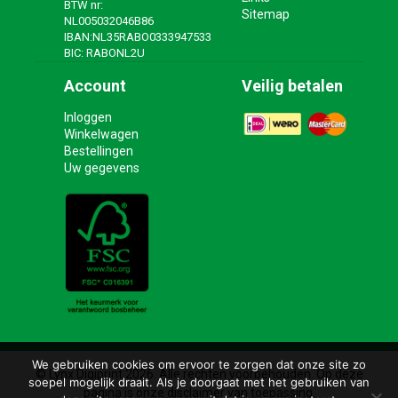
BTW nr:
Sitemap
NL005032046B86
IBAN:NL35RABO0333947533
BIC: RABONL2U
Account
Veilig betalen
Inloggen
Winkelwagen
Bestellingen
Uw gegevens
We gebruiken cookies om ervoor te zorgen dat onze site zo
© Lynx Digiprint 2026. Alle rechten voorbehouden. Op deze
soepel mogelijk draait. Als je doorgaat met het gebruiken van
pagina is onze disclaimer van toepassing.