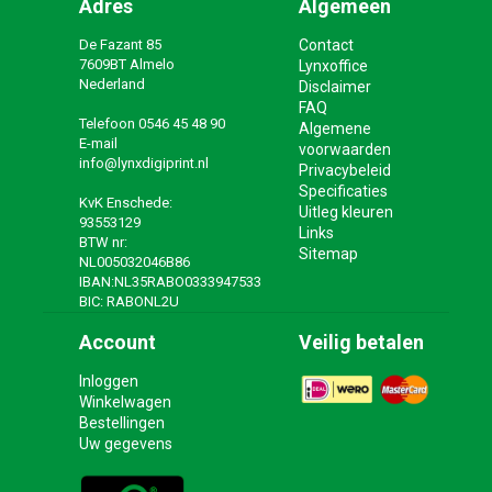
Adres
Algemeen
De Fazant 85
Contact
7609BT Almelo
Lynxoffice
Nederland
Disclaimer
FAQ
Telefoon
0546 45 48 90
Algemene
E-mail
voorwaarden
info@lynxdigiprint.nl
Privacybeleid
Specificaties
KvK Enschede:
Uitleg kleuren
93553129
Links
BTW nr:
Sitemap
NL005032046B86
IBAN:NL35RABO0333947533
BIC: RABONL2U
Account
Veilig betalen
Inloggen
Winkelwagen
Bestellingen
Uw gegevens