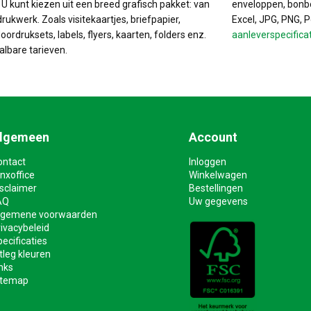
. U kunt kiezen uit een breed grafisch pakket: van
enveloppen, bonbo
drukwerk. Zoals visitekaartjes, briefpapier,
Excel, JPG, PNG, 
ordruksets, labels, flyers, kaarten, folders enz.
aanleverspecifica
albare tarieven.
lgemeen
Account
ontact
Inloggen
nxoffice
Winkelwagen
isclaimer
Bestellingen
AQ
Uw gegevens
lgemene voorwaarden
ivacybeleid
ecificaties
tleg kleuren
nks
itemap