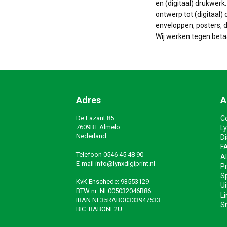
en (digitaal) drukwerk
ontwerp tot (digitaal) 
enveloppen, posters, do
Wij werken tegen beta
Adres
A
De Fazant 85
C
7609BT Almelo
Ly
Nederland
D
F
Telefoon
0546 45 48 90
A
E-mail
info@lynxdigiprint.nl
Pr
Sp
KvK Enschede: 93553129
Ui
BTW nr: NL005032046B86
Li
IBAN:NL35RABO0333947533
S
BIC: RABONL2U