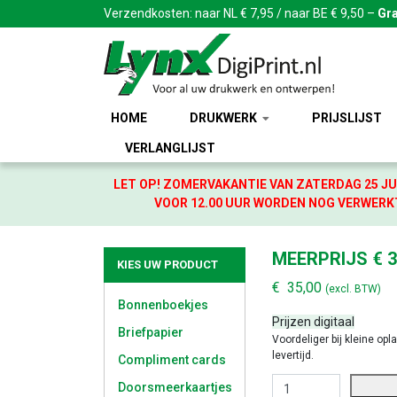
Verzendkosten: naar NL € 7,95 / naar BE € 9,50 –
Gra
HOME
DRUKWERK
PRIJSLIJST
VERLANGLIJST
LET OP! ZOMERVAKANTIE VAN ZATERDAG 25 JU
VOOR 12.00 UUR WORDEN NOG VERWERKT
MEERPRIJS € 3
KIES UW PRODUCT
€
35,00
(excl. BTW)
Bonnenboekjes
Prijzen digitaal
Briefpapier
Voordeliger bij kleine opl
levertijd.
Compliment cards
MEERPRIJS € 35,00 AA
Doorsmeerkaartjes