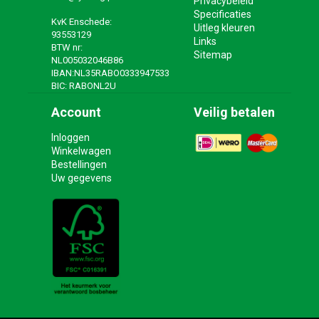
Privacybeleid
Specificaties
KvK Enschede:
Uitleg kleuren
93553129
Links
BTW nr:
Sitemap
NL005032046B86
IBAN:NL35RABO0333947533
BIC: RABONL2U
Account
Veilig betalen
Inloggen
Winkelwagen
Bestellingen
Uw gegevens