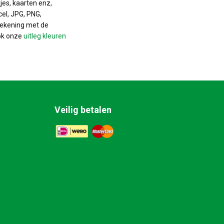
jes, kaarten enz,
cel, JPG, PNG,
rekening met de
ok onze
uitleg kleuren
Veilig betalen