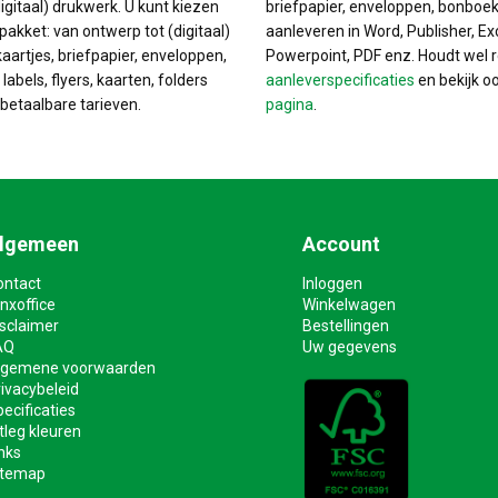
igitaal) drukwerk. U kunt kiezen
briefpapier, enveloppen, bonboek
pakket: van ontwerp tot (digitaal)
aanleveren in Word, Publisher, Ex
kaartjes, briefpapier, enveloppen,
Powerpoint, PDF enz. Houdt wel 
labels, flyers, kaarten, folders
aanleverspecificaties
en bekijk o
betaalbare tarieven.
pagina
.
lgemeen
Account
ontact
Inloggen
nxoffice
Winkelwagen
isclaimer
Bestellingen
AQ
Uw gegevens
lgemene voorwaarden
ivacybeleid
ecificaties
tleg kleuren
nks
itemap