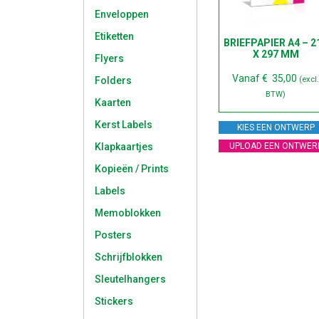
Enveloppen
Etiketten
BRIEFPAPIER A4 – 2
X 297 MM
Flyers
Vanaf
€
35,00
Folders
(excl
BTW)
Kaarten
Kerst Labels
KIES EEN ONTWERP
Klapkaartjes
UPLOAD EEN ONTWER
Kopieën / Prints
Labels
Memoblokken
Posters
Schrijfblokken
Sleutelhangers
Stickers