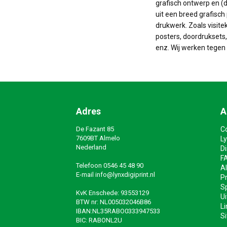
grafisch ontwerp en (d
uit een breed grafisch 
drukwerk. Zoals visite
posters, doordruksets, 
enz. Wij werken tegen 
Adres
A
De Fazant 85
C
7609BT Almelo
Ly
Nederland
D
F
Telefoon
0546 45 48 90
A
E-mail
info@lynxdigiprint.nl
Pr
Sp
KvK Enschede: 93553129
Ui
BTW nr: NL005032046B86
Li
IBAN:NL35RABO0333947533
S
BIC: RABONL2U