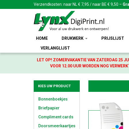
Verzendkosten: naar NL € 7,95 / naar BE € 9,50 –
Gra
HOME
DRUKWERK
PRIJSLIJST
VERLANGLIJST
LET OP! ZOMERVAKANTIE VAN ZATERDAG 25 JU
VOOR 12.00 UUR WORDEN NOG VERWERKT
KIES UW PRODUCT
Bonnenboekjes
Briefpapier
Compliment cards
Doorsmeerkaartjes