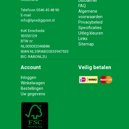
Disclaimer
FAQ
Telefoon
0546 45 48 90
Algemene
E-mail
voorwaarden
info@lynxdigiprint.nl
Privacybeleid
Specificaties
KvK Enschede:
Uitleg kleuren
93553129
Links
BTW nr:
Sitemap
NL005032046B86
IBAN:NL35RABO0333947533
BIC: RABONL2U
Account
Veilig betalen
Inloggen
Winkelwagen
Bestellingen
Uw gegevens