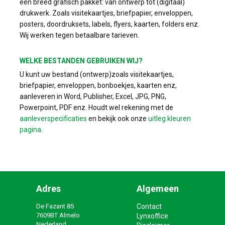
een breed grafisch pakket: van ontwerp tot (digitaal)
drukwerk. Zoals visitekaartjes, briefpapier, enveloppen,
posters, doordruksets, labels, flyers, kaarten, folders enz.
Wij werken tegen betaalbare tarieven.
WELKE BESTANDEN GEBRUIKEN WIJ?
U kunt uw bestand (ontwerp)zoals visitekaartjes,
briefpapier, enveloppen, bonboekjes, kaarten enz,
aanleveren in Word, Publisher, Excel, JPG, PNG,
Powerpoint, PDF enz. Houdt wel rekening met de
aanleverspecificaties
en bekijk ook onze
uitleg kleuren
pagina
.
Adres
Algemeen
De Fazant 85
Contact
7609BT Almelo
Lynxoffice
Nederland