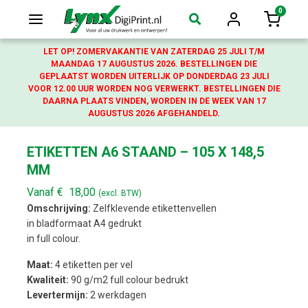
0
Login
Winkelw
LET OP! ZOMERVAKANTIE VAN ZATERDAG 25 JULI T/M
MAANDAG 17 AUGUSTUS 2026. BESTELLINGEN DIE
GEPLAATST WORDEN UITERLIJK OP DONDERDAG 23 JULI
VOOR 12.00 UUR WORDEN NOG VERWERKT. BESTELLINGEN DIE
DAARNA PLAATS VINDEN, WORDEN IN DE WEEK VAN 17
AUGUSTUS 2026 AFGEHANDELD.
ETIKETTEN A6 STAAND – 105 X 148,5
MM
Vanaf
€
18,00
(excl. BTW)
Omschrijving:
Zelfklevende etikettenvellen
in bladformaat A4 gedrukt
in full colour.
Maat:
4 etiketten per vel
Kwaliteit:
90 g/m2 full colour bedrukt
Levertermijn:
2 werkdagen