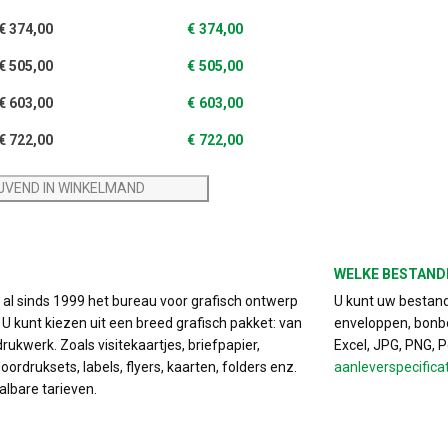
€
374,00
€
374,00
€
505,00
€
505,00
€
603,00
€
603,00
€
722,00
€
722,00
IJVEND IN WINKELMAND
WELKE BESTAND
s al sinds 1999 het bureau voor grafisch ontwerp
U kunt uw bestand 
. U kunt kiezen uit een breed grafisch pakket: van
enveloppen, bonbo
drukwerk. Zoals visitekaartjes, briefpapier,
Excel, JPG, PNG, 
ordruksets, labels, flyers, kaarten, folders enz.
aanleverspecifica
albare tarieven.