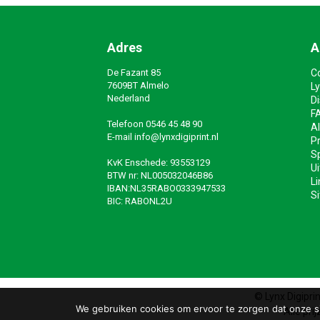
Adres
A
De Fazant 85
C
7609BT Almelo
Ly
Nederland
D
F
Telefoon
0546 45 48 90
A
E-mail
info@lynxdigiprint.nl
Pr
Sp
KvK Enschede: 93553129
Ui
BTW nr: NL005032046B86
Li
IBAN:NL35RABO0333947533
S
BIC: RABONL2U
© Lynx Digipri
We gebruiken cookies om ervoor te zorgen dat onze sit
Alle pri