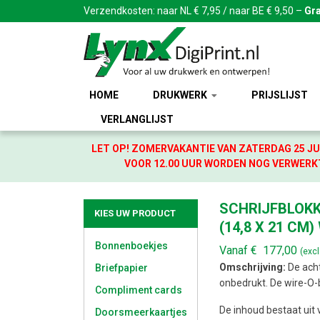
Verzendkosten: naar NL € 7,95 / naar BE € 9,50 –
Gra
HOME
DRUKWERK
PRIJSLIJST
VERLANGLIJST
LET OP! ZOMERVAKANTIE VAN ZATERDAG 25 JU
VOOR 12.00 UUR WORDEN NOG VERWERKT
SCHRIJFBLOKK
KIES UW PRODUCT
(14,8 X 21 CM)
Bonnenboekjes
Vanaf
€
177,00
(exc
Omschrijving:
De acht
Briefpapier
onbedrukt. De wire-O-bi
Compliment cards
De inhoud bestaat uit
Doorsmeerkaartjes