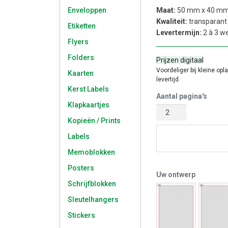
Enveloppen
Maat:
50 mm x 40 m
Kwaliteit:
transparant 
Etiketten
Levertermijn:
2 à 3 w
Flyers
Folders
Prijzen digitaal
Voordeliger bij kleine opl
Kaarten
levertijd.
Kerst Labels
Aantal pagina's
Klapkaartjes
Kopieën / Prints
Labels
Start met 
Memoblokken
Posters
Uw ontwerp
Schrijfblokken
Sleutelhangers
Stickers