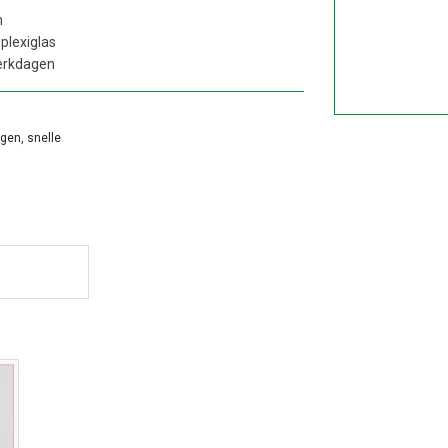
m
plexiglas
erkdagen
agen, snelle
ontwerpen