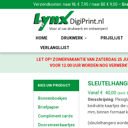
Verzendkosten: naar NL € 7,95 / naar BE € 9,50 –
Gra
HOME
DRUKWERK
PRIJSLIJST
VERLANGLIJST
LET OP! ZOMERVAKANTIE VAN ZATERDAG 25 JU
VOOR 12.00 UUR WORDEN NOG VERWERKT
SLEUTELHANG
KIES UW PRODUCT
Vanaf
€
40,00
(excl.
Bonnenboekjes
Omschrijving:
Plexigla
bedrukte kaartjes die u
Briefpapier
mm, binnen formaat k
Compliment cards
(sleutelhangers word
Doorsmeerkaartjes