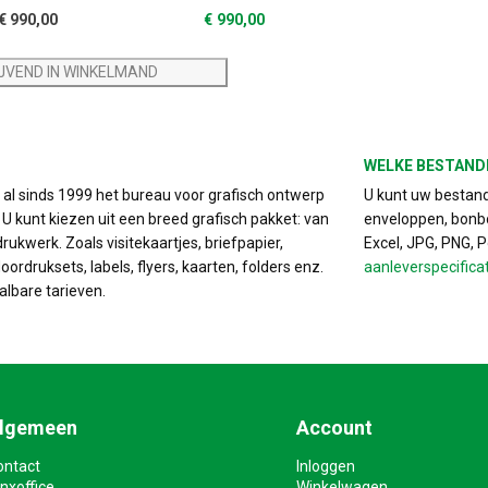
€
990,00
€
990,00
IJVEND IN WINKELMAND
WELKE BESTAND
s al sinds 1999 het bureau voor grafisch ontwerp
U kunt uw bestand 
. U kunt kiezen uit een breed grafisch pakket: van
enveloppen, bonbo
drukwerk. Zoals visitekaartjes, briefpapier,
Excel, JPG, PNG, 
ordruksets, labels, flyers, kaarten, folders enz.
aanleverspecifica
albare tarieven.
lgemeen
Account
ontact
Inloggen
nxoffice
Winkelwagen