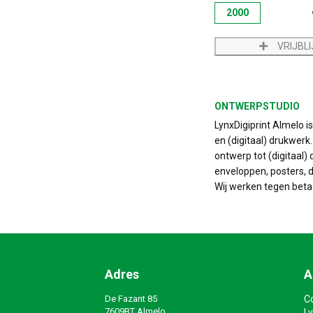
2000
VRIJBL
ONTWERPSTUDIO
LynxDigiprint Almelo i
en (digitaal) drukwerk
ontwerp tot (digitaal) 
enveloppen, posters, do
Wij werken tegen beta
Adres
A
De Fazant 85
C
7609BT Almelo
Ly