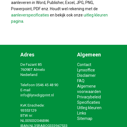
aanleveren in Word, Publisher, Excel, JPG, PNG,
Powerpoint, PDF enz. Houdt wel rekening met de
aanleverspecificaties
en bekijk ook onze
uitleg kleuren
pagina
.
Adres
Algemeen
De Fazant 85
Contact
7609BT Almelo
Lynxoffice
Nederland
Disclaimer
FAQ
Telefoon
0546 45 48 90
Algemene
E-mail
voorwaarden
info@lynxdigiprint.nl
Privacybeleid
Specificaties
KvK Enschede:
Uitleg kleuren
93553129
Links
BTW nr:
Sitemap
NL005032046B86
IBAN:NL35RABO0333947533