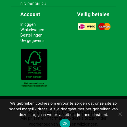
BIC: RABONL2U
Account
Veilig betalen
Inloggen
Winkelwagen
Bestellingen
Uw gegevens
We gebruiken cookies om ervoor te zorgen dat onze site zo
© Lynx Digiprint 2026. Alle rechten voorbehouden. Op deze
soepel mogelijk draait. Als je doorgaat met het gebruiken van
pagina is onze disclaimer van toepassing.
deze site, gaan we er vanuit dat je ermee instemt.
Alle prijzen en informatie op deze site zijn onder
OK
voorbehoud van fouten en wijzigingen.