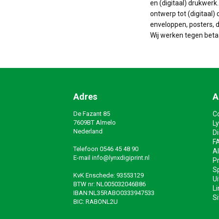
en (digitaal) drukwerk
ontwerp tot (digitaal) 
enveloppen, posters, do
Wij werken tegen beta
Adres
A
De Fazant 85
C
7609BT Almelo
Ly
Nederland
D
F
Telefoon
0546 45 48 90
A
E-mail
info@lynxdigiprint.nl
Pr
Sp
KvK Enschede: 93553129
Ui
BTW nr: NL005032046B86
Li
IBAN:NL35RABO0333947533
S
BIC: RABONL2U