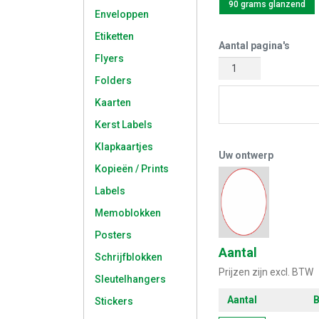
90 grams glanzend
Enveloppen
Etiketten
Aantal pagina's
Flyers
Folders
Kaarten
Start met 
Kerst Labels
Klapkaartjes
Uw ontwerp
Kopieën / Prints
Labels
Memoblokken
Posters
Aantal
Schrijfblokken
Prijzen zijn excl. BTW
Sleutelhangers
Aantal
B
Stickers