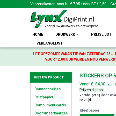
Verzendkosten: naar NL € 7,95 / naar BE € 9,50 –
Gra
HOME
DRUKWERK
PRIJSLIJST
VERLANGLIJST
LET OP! ZOMERVAKANTIE VAN ZATERDAG 25 JU
VOOR 12.00 UUR WORDEN NOG VERWERKT
STICKERS OP R
KIES UW PRODUCT
Vanaf
€
84,00
(excl.
Bonnenboekjes
Prijzen digitaal
Voordeliger bij kleine opl
Briefpapier
levertijd.
Compliment cards
Kleefpapier
Doorsmeerkaartjes