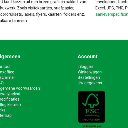
. U kunt kiezen uit een breed grafisch pakket: van
enveloppen, bonbo
drukwerk. Zoals visitekaartjes, briefpapier,
Excel, JPG, PNG, 
ordruksets, labels, flyers, kaarten, folders enz.
aanleverspecifica
albare tarieven.
lgemeen
Account
ontact
Inloggen
nxoffice
Winkelwagen
isclaimer
Bestellingen
AQ
Uw gegevens
lgemene voorwaarden
ivacybeleid
ecificaties
tleg kleuren
nks
itemap