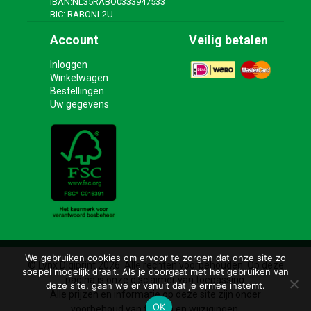
IBAN:NL35RABO0333947533
BIC: RABONL2U
Account
Veilig betalen
Inloggen
Winkelwagen
Bestellingen
Uw gegevens
We gebruiken cookies om ervoor te zorgen dat onze site zo
© Lynx Digiprint 2026. Alle rechten voorbehouden. Op deze
soepel mogelijk draait. Als je doorgaat met het gebruiken van
pagina is onze disclaimer van toepassing.
deze site, gaan we er vanuit dat je ermee instemt.
Alle prijzen en informatie op deze site zijn onder
OK
voorbehoud van fouten en wijzigingen.