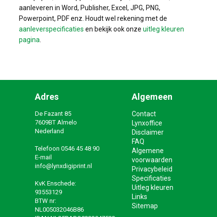
aanleveren in Word, Publisher, Excel, JPG, PNG,
Powerpoint, PDF enz. Houdt wel rekening met de
aanleverspecificaties
en bekijk ook onze
uitleg kleuren
pagina
.
Adres
Algemeen
De Fazant 85
Contact
7609BT Almelo
Lynxoffice
Nederland
Disclaimer
FAQ
Telefoon
0546 45 48 90
Algemene
E-mail
voorwaarden
info@lynxdigiprint.nl
Privacybeleid
Specificaties
KvK Enschede:
Uitleg kleuren
93553129
Links
BTW nr:
Sitemap
NL005032046B86