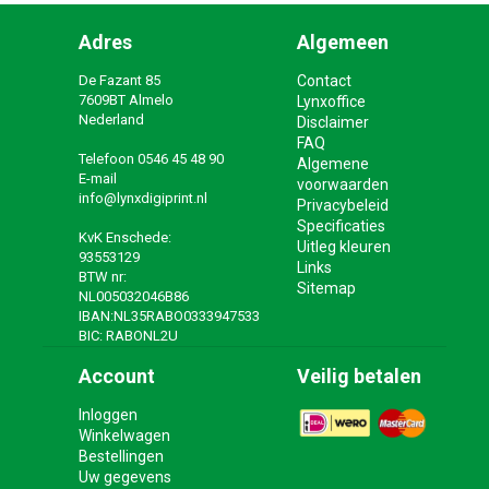
Adres
Algemeen
De Fazant 85
Contact
7609BT Almelo
Lynxoffice
Nederland
Disclaimer
FAQ
Telefoon
0546 45 48 90
Algemene
E-mail
voorwaarden
info@lynxdigiprint.nl
Privacybeleid
Specificaties
KvK Enschede:
Uitleg kleuren
93553129
Links
BTW nr:
Sitemap
NL005032046B86
IBAN:NL35RABO0333947533
BIC: RABONL2U
Account
Veilig betalen
Inloggen
Winkelwagen
Bestellingen
Uw gegevens