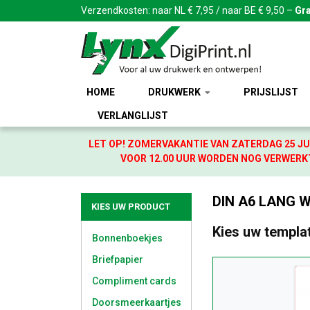
Verzendkosten: naar NL € 7,95 / naar BE € 9,50 –
Gra
HOME
DRUKWERK
PRIJSLIJST
VERLANGLIJST
LET OP! ZOMERVAKANTIE VAN ZATERDAG 25 JU
VOOR 12.00 UUR WORDEN NOG VERWERKT
DIN A6 LANG 
KIES UW PRODUCT
Kies uw templa
Bonnenboekjes
Briefpapier
Compliment cards
Doorsmeerkaartjes