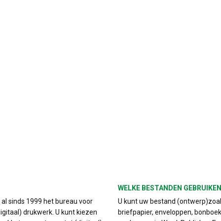
WELKE BESTANDEN GEBRUIKEN
s al sinds 1999 het bureau voor
U kunt uw bestand (ontwerp)zoals
igitaal) drukwerk. U kunt kiezen
briefpapier, enveloppen, bonboek