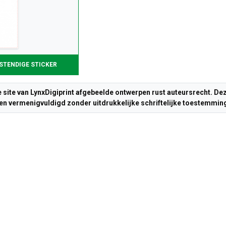
STENDIGE STICKER
e site van LynxDigiprint afgebeelde ontwerpen rust auteursrecht. 
n vermenigvuldigd zonder uitdrukkelijke schriftelijke toestemming