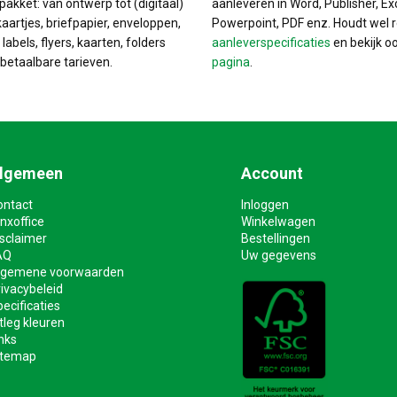
pakket: van ontwerp tot (digitaal)
aanleveren in Word, Publisher, Ex
kaartjes, briefpapier, enveloppen,
Powerpoint, PDF enz. Houdt wel 
labels, flyers, kaarten, folders
aanleverspecificaties
en bekijk o
betaalbare tarieven.
pagina
.
lgemeen
Account
ontact
Inloggen
nxoffice
Winkelwagen
isclaimer
Bestellingen
AQ
Uw gegevens
lgemene voorwaarden
ivacybeleid
ecificaties
tleg kleuren
nks
itemap