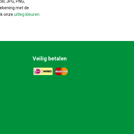
cel, JPG, PNG,
rekening met de
ok onze
uitleg kleuren
Veilig betalen