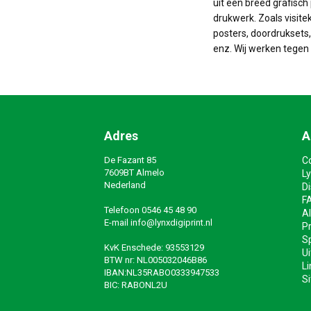
uit een breed grafisch 
drukwerk. Zoals visite
posters, doordruksets, 
enz. Wij werken tegen 
Adres
A
De Fazant 85
C
7609BT Almelo
Ly
Nederland
D
F
Telefoon
0546 45 48 90
A
E-mail
info@lynxdigiprint.nl
Pr
Sp
KvK Enschede: 93553129
Ui
BTW nr: NL005032046B86
Li
IBAN:NL35RABO0333947533
S
BIC: RABONL2U