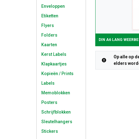
Enveloppen
Etiketten
Flyers
Folders
DIN A6 LANG WEERBE
Kaarten
Kerst Labels
Op alle op d
elders worde
Klapkaartjes
Kopieën / Prints
Labels
Memoblokken
Posters
Schrijfblokken
Sleutelhangers
Stickers