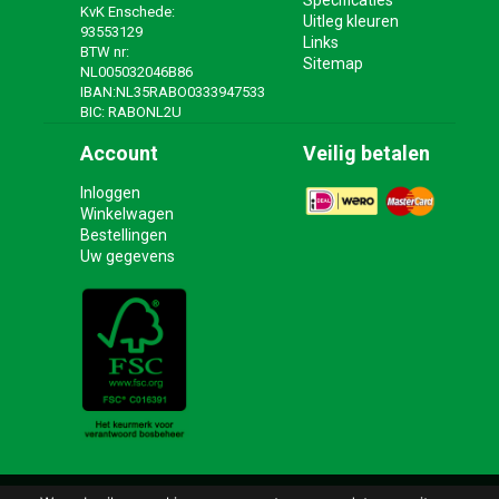
Specificaties
KvK Enschede:
Uitleg kleuren
93553129
Links
BTW nr:
Sitemap
NL005032046B86
IBAN:NL35RABO0333947533
BIC: RABONL2U
Account
Veilig betalen
Inloggen
Winkelwagen
Bestellingen
Uw gegevens