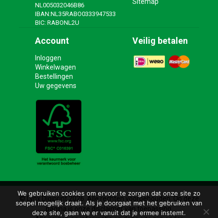
Sitemap
NL005032046B86
IBAN:NL35RABO0333947533
BIC: RABONL2U
Account
Veilig betalen
Inloggen
Winkelwagen
Bestellingen
Uw gegevens
We gebruiken cookies om ervoor te zorgen dat onze site zo
© Lynx Digiprint 2026. Alle rechten voorbehouden. Op deze
soepel mogelijk draait. Als je doorgaat met het gebruiken van
pagina is onze disclaimer van toepassing.
deze site, gaan we er vanuit dat je ermee instemt.