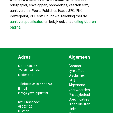
briefpapier, enveloppen, bonboekjes, kaarten enz,
aanleveren in Word, Publisher, Excel, JPG, PNG,
Powerpoint, PDF enz. Houdt wel rekening met de
aanleverspecificaties
en bekijk ook onze
uitleg kleuren
pagina
.
Adres
Algemeen
De Fazant 85
Contact
7609BT Almelo
Lynxoffice
Nederland
Disclaimer
FAQ
Telefoon
0546 45 48 90
Algemene
E-mail
voorwaarden
info@lynxdigiprint.nl
Privacybeleid
Specificaties
KvK Enschede:
Uitleg kleuren
93553129
Links
BTW nr: