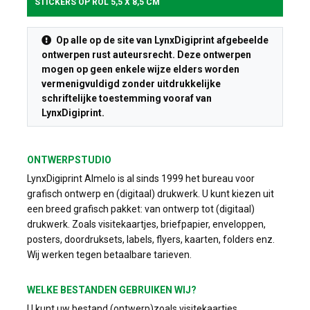
STICKERS OP ROL 5,5 X 8,5 CM
Op alle op de site van LynxDigiprint afgebeelde
ontwerpen rust auteursrecht. Deze ontwerpen
mogen op geen enkele wijze elders worden
vermenigvuldigd zonder uitdrukkelijke
schriftelijke toestemming vooraf van
LynxDigiprint.
ONTWERPSTUDIO
LynxDigiprint Almelo is al sinds 1999 het bureau voor
grafisch ontwerp en (digitaal) drukwerk. U kunt kiezen uit
een breed grafisch pakket: van ontwerp tot (digitaal)
drukwerk. Zoals visitekaartjes, briefpapier, enveloppen,
posters, doordruksets, labels, flyers, kaarten, folders enz.
Wij werken tegen betaalbare tarieven.
WELKE BESTANDEN GEBRUIKEN WIJ?
U kunt uw bestand (ontwerp)zoals visitekaartjes,