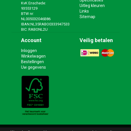
Specificaties
KvK Enschede:
Uitleg kleuren
93553129
Links
BTW nr:
Sitemap
NL005032046B86
IBAN:NL35RABO0333947533
BIC: RABONL2U
Account
Veilig betalen
Inloggen
Winkelwagen
Bestellingen
Uw gegevens