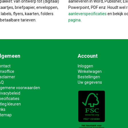
pakket: van ontwerp tot (digitaal)
aanleveren in Word, Publisher, Ex
kaartjes, briefpapier, enveloppen,
Powerpoint, PDF enz. Houdt wel 
labels, flyers, kaarten, folders
aanleverspecificaties
en bekijk o
betaalbare tarieven.
pagina
.
lgemeen
Account
ontact
Inloggen
nxoffice
Winkelwagen
isclaimer
Bestellingen
AQ
Uw gegevens
lgemene voorwaarden
ivacybeleid
ecificaties
tleg kleuren
nks
itemap