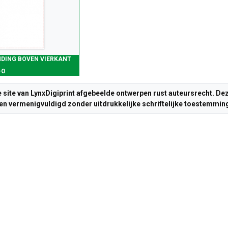
NDING BOVEN VIERKANT
-O
e site van LynxDigiprint afgebeelde ontwerpen rust auteursrecht. 
n vermenigvuldigd zonder uitdrukkelijke schriftelijke toestemming