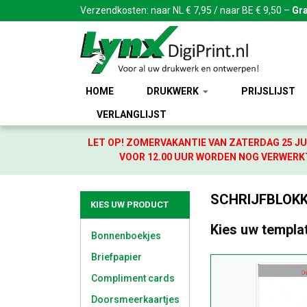
Verzendkosten: naar NL € 7,95 / naar BE € 9,50 –
Gra
HOME
DRUKWERK
PRIJSLIJST
VERLANGLIJST
LET OP! ZOMERVAKANTIE VAN ZATERDAG 25 JU
VOOR 12.00 UUR WORDEN NOG VERWERKT
SCHRIJFBLOKKE
KIES UW PRODUCT
Kies uw templa
Bonnenboekjes
Briefpapier
Compliment cards
Doorsmeerkaartjes