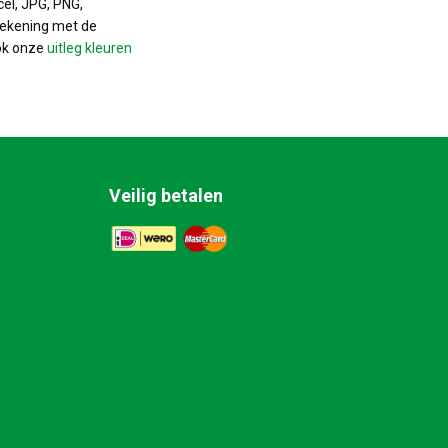
cel, JPG, PNG,
rekening met de
ok onze
uitleg kleuren
Veilig betalen