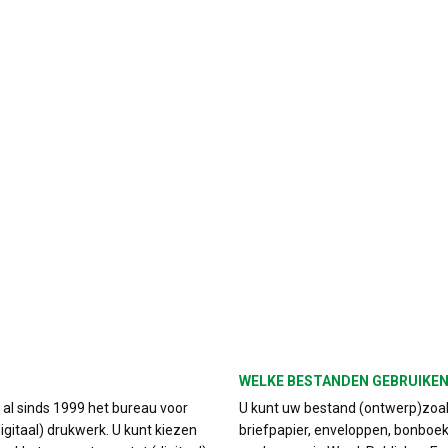
WELKE BESTANDEN GEBRUIKEN
s al sinds 1999 het bureau voor
U kunt uw bestand (ontwerp)zoals
igitaal) drukwerk. U kunt kiezen
briefpapier, enveloppen, bonboek