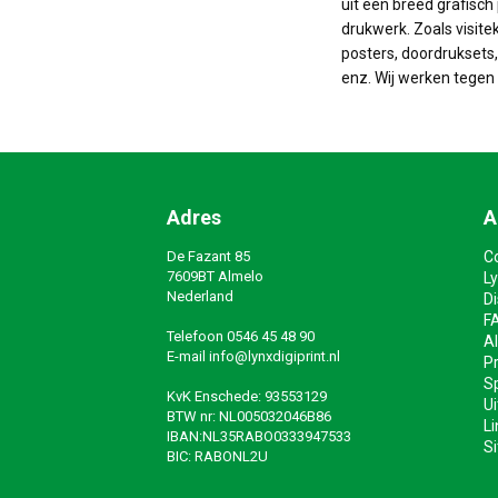
uit een breed grafisch 
drukwerk. Zoals visite
posters, doordruksets, 
enz. Wij werken tegen 
Adres
A
De Fazant 85
C
7609BT Almelo
Ly
Nederland
D
F
Telefoon
0546 45 48 90
A
E-mail
info@lynxdigiprint.nl
Pr
Sp
KvK Enschede: 93553129
Ui
BTW nr: NL005032046B86
Li
IBAN:NL35RABO0333947533
S
BIC: RABONL2U