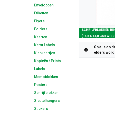
Enveloppen
Etiketten
Flyers
Folders
SCHRIJFBLOKKEN BI
(14,8 X 14,8 CM) WIRE
Kaarten
Kerst Labels
Op alle op d
elders worde
Klapkaartjes
Kopieën / Prints
Labels
Memoblokken
Posters
Schrijfblokken
Sleutelhangers
Stickers