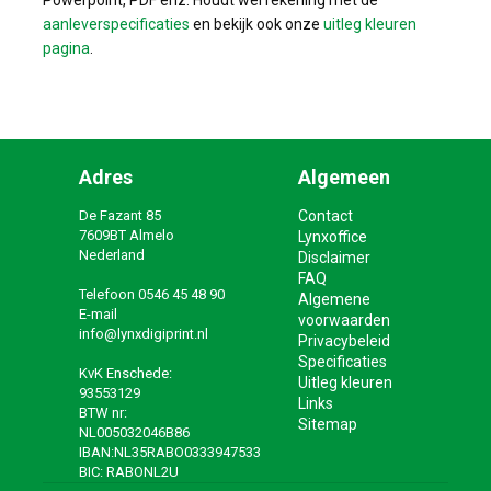
Powerpoint, PDF enz. Houdt wel rekening met de
aanleverspecificaties
en bekijk ook onze
uitleg kleuren
pagina
.
Adres
Algemeen
De Fazant 85
Contact
7609BT Almelo
Lynxoffice
Nederland
Disclaimer
FAQ
Telefoon
0546 45 48 90
Algemene
E-mail
voorwaarden
info@lynxdigiprint.nl
Privacybeleid
Specificaties
KvK Enschede:
Uitleg kleuren
93553129
Links
BTW nr:
Sitemap
NL005032046B86
IBAN:NL35RABO0333947533
BIC: RABONL2U