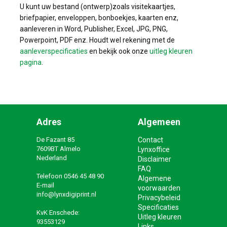
U kunt uw bestand (ontwerp)zoals visitekaartjes,
briefpapier, enveloppen, bonboekjes, kaarten enz,
aanleveren in Word, Publisher, Excel, JPG, PNG,
Powerpoint, PDF enz. Houdt wel rekening met de
aanleverspecificaties
en bekijk ook onze
uitleg kleuren
pagina
.
Adres
Algemeen
De Fazant 85
Contact
7609BT Almelo
Lynxoffice
Nederland
Disclaimer
FAQ
Telefoon
0546 45 48 90
Algemene
E-mail
voorwaarden
info@lynxdigiprint.nl
Privacybeleid
Specificaties
KvK Enschede:
Uitleg kleuren
93553129
Links