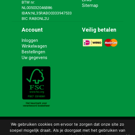
BTW nr:
Sitemap
NL005032046B86
IBAN:NL35RABO0333947533
BIC: RABONL2U
Account
Veilig betalen
Inloggen
Winkelwagen
Bestellingen
Uw gegevens
We gebruiken cookies om ervoor te zorgen dat onze site zo
© Lynx Digiprint 2026. Alle rechten voorbehouden. Op deze
soepel mogelijk draait. Als je doorgaat met het gebruiken van
pagina is onze disclaimer van toepassing.