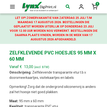
0
Login
Winkelw
LET OP! ZOMERVAKANTIE VAN ZATERDAG 25 JULI T/M
MAANDAG 17 AUGUSTUS 2026. BESTELLINGEN DIE
GEPLAATST WORDEN UITERLIJK OP DONDERDAG 23 JULI
VOOR 12.00 UUR WORDEN NOG VERWERKT. BESTELLINGEN DIE
DAARNA PLAATS VINDEN, WORDEN IN DE WEEK VAN 17
AUGUSTUS 2026 AFGEHANDELD.
ZELFKLEVENDE PVC HOESJES 95 MM X
60 MM
Vanaf
€
13,00
(excl. BTW)
Omschrijving:
Zelfklevende transparante etui t.b.v.
doorsmeerkaartjes, visitekaartjes en labels.
Opmerking! Zorg dat de ondergrond siliconenvrij is anders
zal het hoesje niet goed plakken.
Maat:
95 mm x 60 mm
Kwaliteit:
transparante PVC etui