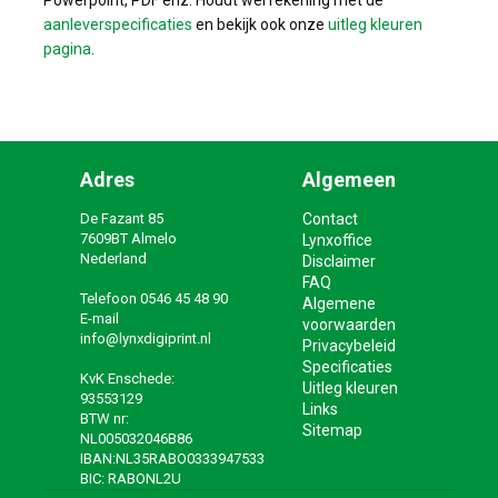
Powerpoint, PDF enz. Houdt wel rekening met de
aanleverspecificaties
en bekijk ook onze
uitleg kleuren
pagina
.
Adres
Algemeen
De Fazant 85
Contact
7609BT Almelo
Lynxoffice
Nederland
Disclaimer
FAQ
Telefoon
0546 45 48 90
Algemene
E-mail
voorwaarden
info@lynxdigiprint.nl
Privacybeleid
Specificaties
KvK Enschede:
Uitleg kleuren
93553129
Links
BTW nr:
Sitemap
NL005032046B86
IBAN:NL35RABO0333947533
BIC: RABONL2U