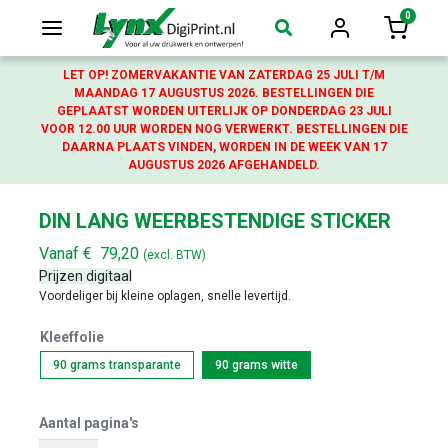
0
Login
Winkelw
LET OP! ZOMERVAKANTIE VAN ZATERDAG 25 JULI T/M
MAANDAG 17 AUGUSTUS 2026. BESTELLINGEN DIE
GEPLAATST WORDEN UITERLIJK OP DONDERDAG 23 JULI
VOOR 12.00 UUR WORDEN NOG VERWERKT. BESTELLINGEN DIE
DAARNA PLAATS VINDEN, WORDEN IN DE WEEK VAN 17
AUGUSTUS 2026 AFGEHANDELD.
DIN LANG WEERBESTENDIGE STICKER
Vanaf
€
79,20
(excl. BTW)
Prijzen digitaal
Voordeliger bij kleine oplagen, snelle levertijd.
Kleeffolie
90 grams transparante
90 grams witte
Aantal pagina's