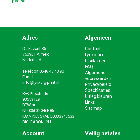
pagina
.
Adres
Algemeen
De Fazant 85
Contact
7609BT Almelo
Lynxoffice
Nederland
Disclaimer
FAQ
Telefoon
0546 45 48 90
Algemene
E-mail
voorwaarden
info@lynxdigiprint.nl
Privacybeleid
Specificaties
KvK Enschede:
Uitleg kleuren
93553129
Links
BTW nr:
Sitemap
NL005032046B86
IBAN:NL35RABO0333947533
BIC: RABONL2U
Account
Veilig betalen