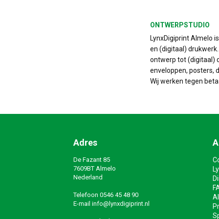
ONTWERPSTUDIO
LynxDigiprint Almelo i
en (digitaal) drukwerk
ontwerp tot (digitaal) 
enveloppen, posters, do
Wij werken tegen beta
Adres
A
De Fazant 85
C
7609BT Almelo
Ly
Nederland
D
F
Telefoon
0546 45 48 90
A
E-mail
info@lynxdigiprint.nl
Pr
Sp