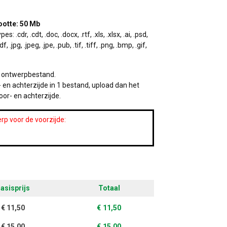
otte: 50 Mb
.cdr, .cdt, .doc, .docx, .rtf, .xls, .xlsx, .ai, .psd,
f, .jpg, .jpeg, .jpe, .pub, .tif, .tiff, .png, .bmp, .gif,
w ontwerpbestand.
 en achterzijde in 1 bestand, upload dan het
oor- en achterzijde.
rp voor de voorzijde:
asisprijs
Totaal
€
11,50
€
11,50
€
15,00
€
15,00