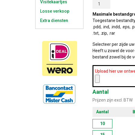
Visitekaartjes
Losse verkoop
Maximale bestandgro
Extra diensten
Toegestane bestandtypes: 
.pdd, .ind, .indd, .eps, .pd
.txt, .zip, .rar
Selecteer per zijde u
Heeft u zowel de voor-
bestand zowel bij de v
Upload hier uw ontwe
Aantal
Prijzen zijn excl. BTW
Aantal
B
10
15