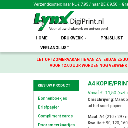
Verzendkosten: naar NL € 7,95 / naar BE € 9,50 –
Gra
HOME
DRUKWERK
PRIJSLIJST
VERLANGLIJST
LET OP! ZOMERVAKANTIE VAN ZATERDAG 25 JU
VOOR 12.00 UUR WORDEN NOG VERWERKT
A4 KOPIE/PRIN
KIES UW PRODUCT
Vanaf
€
11,50
(excl.
Bonnenboekjes
Omschrijving
: Maak b
uit het soort papier.
Briefpapier
Compliment cards
Maat:
A4 (210 x 297 
Kwaliteit:
90, 120, 160
Doorsmeerkaartjes