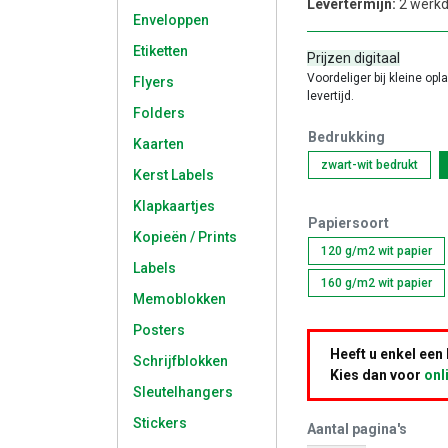
Levertermijn:
2 werk
Enveloppen
Etiketten
Prijzen digitaal
Voordeliger bij kleine opl
Flyers
levertijd.
Folders
Bedrukking
Kaarten
zwart-wit bedrukt
Kerst Labels
Klapkaartjes
Papiersoort
Kopieën / Prints
120 g/m2 wit papier
Labels
160 g/m2 wit papier
Memoblokken
Posters
Heeft u enkel een
Schrijfblokken
Kies dan voor
onl
Sleutelhangers
Stickers
Aantal pagina's