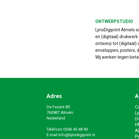
ONTWERPSTUDIO
LynxDigiprint Almelo i
en (digitaal) drukwerk
ontwerp tot (digitaal) 
enveloppen, posters, do
Wij werken tegen beta
Adres
A
De Fazant 85
C
7609BT Almelo
Ly
Nederland
D
F
Telefoon
0546 45 48 90
A
E-mail
info@lynxdigiprint.nl
Pr