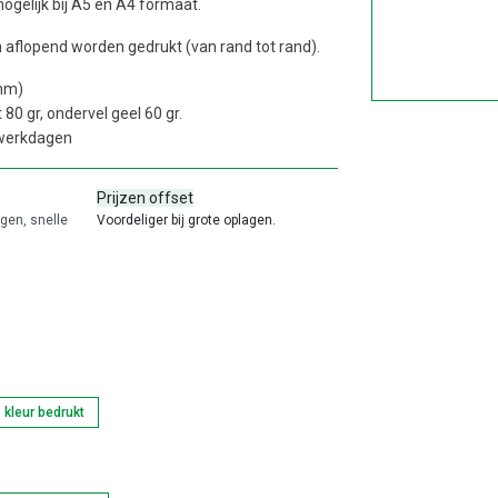
ogelijk bij A5 en A4 formaat.
aflopend worden gedrukt (van rand tot rand).
mm)
80 gr, ondervel geel 60 gr.
 werkdagen
Prijzen offset
agen, snelle
Voordeliger bij grote oplagen.
kleur bedrukt