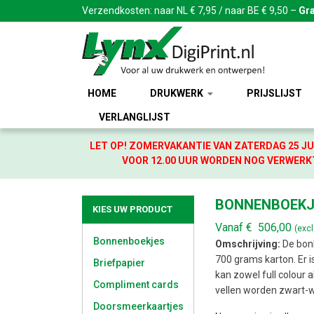
Verzendkosten: naar NL € 7,95 / naar BE € 9,50 –
Gra
HOME
DRUKWERK
PRIJSLIJST
VERLANGLIJST
LET OP! ZOMERVAKANTIE VAN ZATERDAG 25 JU
VOOR 12.00 UUR WORDEN NOG VERWERKT
BONNENBOEKJ
KIES UW PRODUCT
Vanaf
€
506,00
(exc
Bonnenboekjes
Omschrijving:
De bonb
700 grams karton. Er is
Briefpapier
kan zowel full colour 
Compliment cards
vellen worden zwart-w
Doorsmeerkaartjes