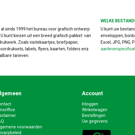
WELKE BESTAND
s al sinds 1999 het bureau voor grafisch ontwerp
U kunt uw bestand 
. U kunt kiezen uit een breed grafisch pakket: van
enveloppen, bonbo
drukwerk. Zoals visitekaartjes, briefpapier,
Excel, JPG, PNG, 
ordruksets, labels, flyers, kaarten, folders enz.
aanleverspecifica
albare tarieven.
lgemeen
Account
ontact
Inloggen
nxoffice
Winkelwagen
isclaimer
Bestellingen
AQ
Uw gegevens
lgemene voorwaarden
ivacybeleid