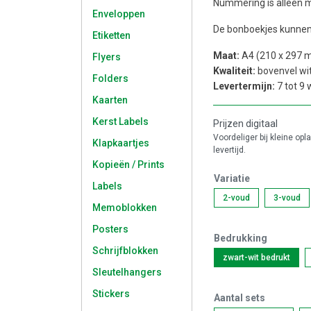
Nummering is alleen m
Enveloppen
De bonboekjes kunnen 
Etiketten
Maat:
A4 (210 x 297 
Flyers
Kwaliteit:
bovenvel wit 
Folders
Levertermijn:
7 tot 9
Kaarten
Kerst Labels
Prijzen digitaal
Voordeliger bij kleine opl
Klapkaartjes
levertijd.
Kopieën / Prints
Variatie
Labels
2-voud
3-voud
Memoblokken
Posters
Bedrukking
Schrijfblokken
zwart-wit bedrukt
Sleutelhangers
Stickers
Aantal sets