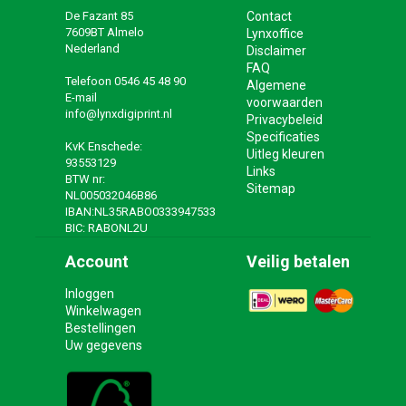
De Fazant 85
Contact
7609BT Almelo
Lynxoffice
Nederland
Disclaimer
FAQ
Telefoon
0546 45 48 90
Algemene
E-mail
voorwaarden
info@lynxdigiprint.nl
Privacybeleid
Specificaties
KvK Enschede:
Uitleg kleuren
93553129
Links
BTW nr:
Sitemap
NL005032046B86
IBAN:NL35RABO0333947533
BIC: RABONL2U
Account
Veilig betalen
Inloggen
Winkelwagen
Bestellingen
Uw gegevens