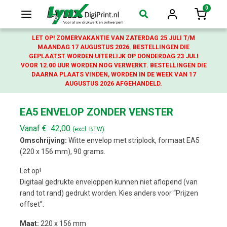
0
Login
Winkelw
LET OP! ZOMERVAKANTIE VAN ZATERDAG 25 JULI T/M
MAANDAG 17 AUGUSTUS 2026. BESTELLINGEN DIE
GEPLAATST WORDEN UITERLIJK OP DONDERDAG 23 JULI
VOOR 12.00 UUR WORDEN NOG VERWERKT. BESTELLINGEN DIE
DAARNA PLAATS VINDEN, WORDEN IN DE WEEK VAN 17
AUGUSTUS 2026 AFGEHANDELD.
EA5 ENVELOP ZONDER VENSTER
Vanaf
€
42,00
(excl. BTW)
Omschrijving:
Witte envelop met striplock, formaat EA5
(220 x 156 mm), 90 grams.
Let op!
Digitaal gedrukte enveloppen kunnen niet aflopend (van
rand tot rand) gedrukt worden. Kies anders voor “Prijzen
offset”.
Maat:
220 x 156 mm