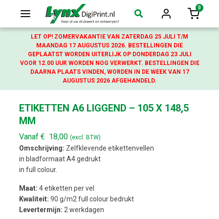
0
Login
Winkelw
LET OP! ZOMERVAKANTIE VAN ZATERDAG 25 JULI T/M
MAANDAG 17 AUGUSTUS 2026. BESTELLINGEN DIE
GEPLAATST WORDEN UITERLIJK OP DONDERDAG 23 JULI
VOOR 12.00 UUR WORDEN NOG VERWERKT. BESTELLINGEN DIE
DAARNA PLAATS VINDEN, WORDEN IN DE WEEK VAN 17
AUGUSTUS 2026 AFGEHANDELD.
ETIKETTEN A6 LIGGEND – 105 X 148,5
MM
Vanaf
€
18,00
(excl. BTW)
Omschrijving:
Zelfklevende etikettenvellen
in bladformaat A4 gedrukt
in full colour.
Maat:
4 etiketten per vel
Kwaliteit:
90 g/m2 full colour bedrukt
Levertermijn:
2 werkdagen