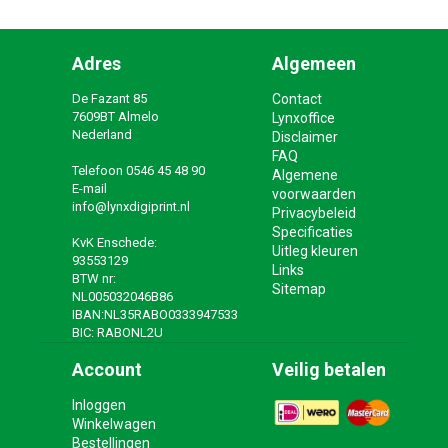
Adres
Algemeen
De Fazant 85
Contact
7609BT Almelo
Lynxoffice
Nederland
Disclaimer
FAQ
Telefoon
0546 45 48 90
Algemene
E-mail
voorwaarden
info@lynxdigiprint.nl
Privacybeleid
Specificaties
KvK Enschede:
Uitleg kleuren
93553129
Links
BTW nr:
Sitemap
NL005032046B86
IBAN:NL35RABO0333947533
BIC: RABONL2U
Account
Veilig betalen
Inloggen
Winkelwagen
Bestellingen