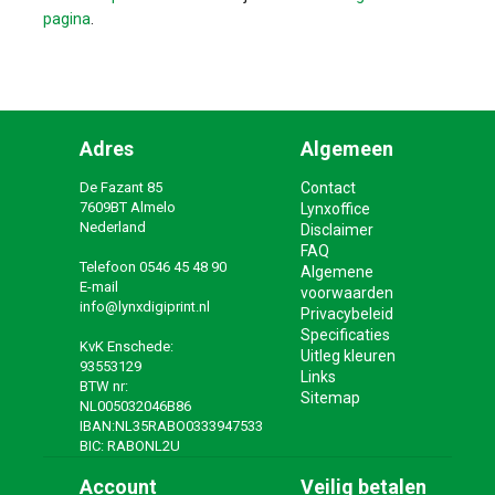
pagina
.
Adres
Algemeen
De Fazant 85
Contact
7609BT Almelo
Lynxoffice
Nederland
Disclaimer
FAQ
Telefoon
0546 45 48 90
Algemene
E-mail
voorwaarden
info@lynxdigiprint.nl
Privacybeleid
Specificaties
KvK Enschede:
Uitleg kleuren
93553129
Links
BTW nr:
Sitemap
NL005032046B86
IBAN:NL35RABO0333947533
BIC: RABONL2U
Account
Veilig betalen