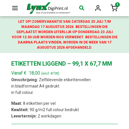
0
Login
Winkelw
LET OP! ZOMERVAKANTIE VAN ZATERDAG 25 JULI T/M
MAANDAG 17 AUGUSTUS 2026. BESTELLINGEN DIE
GEPLAATST WORDEN UITERLIJK OP DONDERDAG 23 JULI
VOOR 12.00 UUR WORDEN NOG VERWERKT. BESTELLINGEN DIE
DAARNA PLAATS VINDEN, WORDEN IN DE WEEK VAN 17
AUGUSTUS 2026 AFGEHANDELD.
ETIKETTEN LIGGEND – 99,1 X 67,7 MM
Vanaf
€
18,00
(excl. BTW)
Omschrijving:
Zelfklevende etikettenvellen
in bladformaat A4 gedrukt
in full colour.
Maat:
8 etiketten per vel
Kwaliteit:
90 g/m2 full colour bedrukt
Levertermijn:
2 werkdagen