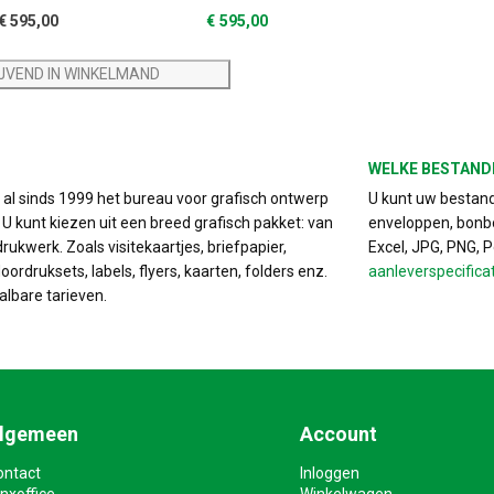
€
595,00
€
595,00
IJVEND IN WINKELMAND
WELKE BESTAND
s al sinds 1999 het bureau voor grafisch ontwerp
U kunt uw bestand 
. U kunt kiezen uit een breed grafisch pakket: van
enveloppen, bonbo
drukwerk. Zoals visitekaartjes, briefpapier,
Excel, JPG, PNG, 
ordruksets, labels, flyers, kaarten, folders enz.
aanleverspecifica
albare tarieven.
lgemeen
Account
ontact
Inloggen
nxoffice
Winkelwagen