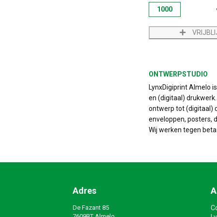
1000
VRIJBL
ONTWERPSTUDIO
LynxDigiprint Almelo i
en (digitaal) drukwerk
ontwerp tot (digitaal) 
enveloppen, posters, do
Wij werken tegen beta
Adres
A
De Fazant 85
C
7609BT Almelo
Ly