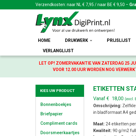
Verzendkosten: naar NL € 7,95 / naar BE € 9,50 –
Gra
HOME
DRUKWERK
PRIJSLIJST
VERLANGLIJST
LET OP! ZOMERVAKANTIE VAN ZATERDAG 25 JU
VOOR 12.00 UUR WORDEN NOG VERWERKT
ETIKETTEN ST
KIES UW PRODUCT
Vanaf
€
18,00
(excl.
Bonnenboekjes
Omschrijving:
Zelfkle
in bladformaat A4 gedru
Briefpapier
Compliment cards
Maat:
24 etiketten per
Kwaliteit:
90 g/m2 full
Doorsmeerkaartjes