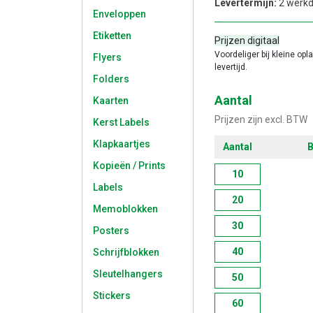
Levertermijn:
2 werk
Enveloppen
Etiketten
Prijzen digitaal
Voordeliger bij kleine opl
Flyers
levertijd.
Folders
Aantal
Kaarten
Prijzen zijn excl. BTW
Kerst Labels
Klapkaartjes
Aantal
B
Kopieën / Prints
10
Labels
20
Memoblokken
30
Posters
40
Schrijfblokken
Sleutelhangers
50
Stickers
60