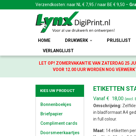
Verzendkosten: naar NL € 7,95 / naar BE € 9,50 –
Gra
HOME
DRUKWERK
PRIJSLIJST
VERLANGLIJST
LET OP! ZOMERVAKANTIE VAN ZATERDAG 25 JU
VOOR 12.00 UUR WORDEN NOG VERWERKT
ETIKETTEN STA
KIES UW PRODUCT
Vanaf
€
18,00
(excl.
Bonnenboekjes
Omschrijving:
Zelfkle
in bladformaat A4 ged
Briefpapier
in full colour.
Compliment cards
Maat:
14 etiketten per
Doorsmeerkaartjes