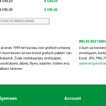
€
544,50
€
544,50
€
595,00
€
595,00
IJVEND IN WINKELMAND
WELKE BESTAND
s al sinds 1999 het bureau voor grafisch ontwerp
U kunt uw bestand 
. U kunt kiezen uit een breed grafisch pakket: van
enveloppen, bonbo
drukwerk. Zoals visitekaartjes, briefpapier,
Excel, JPG, PNG, 
ordruksets, labels, flyers, kaarten, folders enz.
aanleverspecifica
albare tarieven.
lgemeen
Account