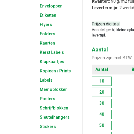
Kwaliteit:
90 g/m2 full
Enveloppen
Levertermijn:
2 werk
Etiketten
Prijzen digitaal
Flyers
Voordeliger bij kleine opl
Folders
levertijd.
Kaarten
Aantal
Kerst Labels
Prijzen zijn excl. BTW
Klapkaartjes
Aantal
B
Kopieën / Prints
Labels
10
Memoblokken
20
Posters
30
Schrijfblokken
40
Sleutelhangers
50
Stickers