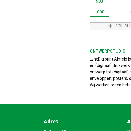
900
1000
VRIJBL
ONTWERPSTUDIO
LynxDigiprint Almelo i
en (digitaal) drukwerk
ontwerp tot (digitaal) 
enveloppen, posters, do
Wij werken tegen beta
Adres
A