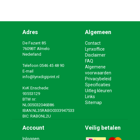
Adres
Algemeen
De Fazant 85
Contact
7609BT Almelo
Lynxoffice
Nederland
Disclaimer
FAQ
Telefoon
0546 45 48 90
Algemene
E-mail
voorwaarden
info@lynxdigiprint.nl
Privacybeleid
Specificaties
KvK Enschede:
Uitleg kleuren
93553129
Links
BTW nr:
Sitemap
NL005032046B86
IBAN:NL35RABO0333947533
BIC: RABONL2U
Account
Veilig betalen
Inloggen