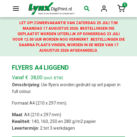
0
Login
Winkelw
LET OP! ZOMERVAKANTIE VAN ZATERDAG 25 JULI T/M
MAANDAG 17 AUGUSTUS 2026. BESTELLINGEN DIE
GEPLAATST WORDEN UITERLIJK OP DONDERDAG 23 JULI
VOOR 12.00 UUR WORDEN NOG VERWERKT. BESTELLINGEN DIE
DAARNA PLAATS VINDEN, WORDEN IN DE WEEK VAN 17
AUGUSTUS 2026 AFGEHANDELD.
FLYERS A4 LIGGEND
Vanaf
€
38,00
(excl. BTW)
Omschrijving:
Uw flyers worden gedrukt op wit papier in
full colour.
Formaat A4 (210 x 297 mm).
Maat
: A4 (210 x 297 mm)
Kwaliteit:
140, 160, 250 en 280 g/m2 papier
Levertermijn:
2 tot 3 werkdagen