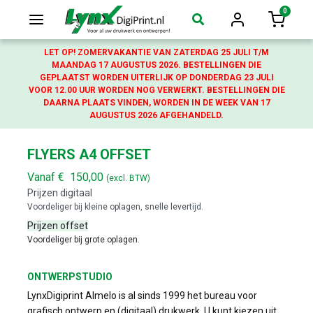
0
Login
Winkelw
LET OP! ZOMERVAKANTIE VAN ZATERDAG 25 JULI T/M
MAANDAG 17 AUGUSTUS 2026. BESTELLINGEN DIE
GEPLAATST WORDEN UITERLIJK OP DONDERDAG 23 JULI
VOOR 12.00 UUR WORDEN NOG VERWERKT. BESTELLINGEN DIE
DAARNA PLAATS VINDEN, WORDEN IN DE WEEK VAN 17
AUGUSTUS 2026 AFGEHANDELD.
FLYERS A4 OFFSET
Vanaf
€
150,00
(excl. BTW)
Prijzen digitaal
Voordeliger bij kleine oplagen, snelle levertijd.
Prijzen offset
Voordeliger bij grote oplagen.
ONTWERPSTUDIO
LynxDigiprint Almelo is al sinds 1999 het bureau voor
grafisch ontwerp en (digitaal) drukwerk. U kunt kiezen uit