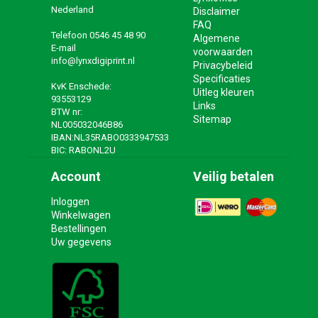
Nederland
Disclaimer
FAQ
Telefoon
0546 45 48 90
Algemene
E-mail
voorwaarden
info@lynxdigiprint.nl
Privacybeleid
Specificaties
KvK Enschede:
Uitleg kleuren
93553129
Links
BTW nr:
Sitemap
NL005032046B86
IBAN:NL35RABO0333947533
BIC: RABONL2U
Account
Veilig betalen
Inloggen
Winkelwagen
Bestellingen
Uw gegevens