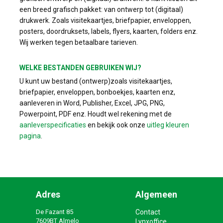
een breed grafisch pakket: van ontwerp tot (digitaal)
drukwerk. Zoals visitekaartjes, briefpapier, enveloppen,
posters, doordruksets, labels, flyers, kaarten, folders enz.
Wij werken tegen betaalbare tarieven.
WELKE BESTANDEN GEBRUIKEN WIJ?
U kunt uw bestand (ontwerp)zoals visitekaartjes,
briefpapier, enveloppen, bonboekjes, kaarten enz,
aanleveren in Word, Publisher, Excel, JPG, PNG,
Powerpoint, PDF enz. Houdt wel rekening met de
aanleverspecificaties
en bekijk ook onze
uitleg kleuren
pagina
.
Adres
Algemeen
De Fazant 85
Contact
7609BT Almelo
Lynxoffice