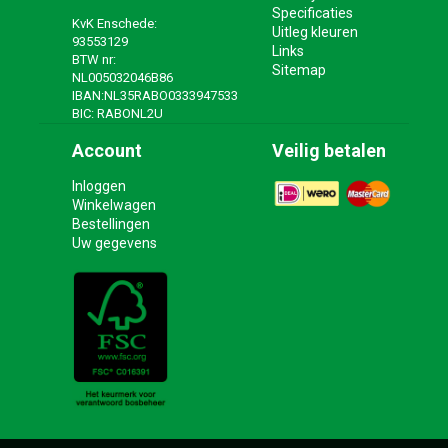
Specificaties
KvK Enschede:
Uitleg kleuren
93553129
Links
BTW nr:
Sitemap
NL005032046B86
IBAN:NL35RABO0333947533
BIC: RABONL2U
Account
Veilig betalen
Inloggen
Winkelwagen
Bestellingen
Uw gegevens