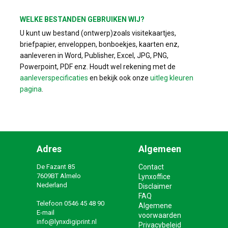
WELKE BESTANDEN GEBRUIKEN WIJ?
U kunt uw bestand (ontwerp)zoals visitekaartjes,
briefpapier, enveloppen, bonboekjes, kaarten enz,
aanleveren in Word, Publisher, Excel, JPG, PNG,
Powerpoint, PDF enz. Houdt wel rekening met de
aanleverspecificaties
en bekijk ook onze
uitleg kleuren
pagina
.
Adres
Algemeen
De Fazant 85
Contact
7609BT Almelo
Lynxoffice
Nederland
Disclaimer
FAQ
Telefoon
0546 45 48 90
Algemene
E-mail
voorwaarden
info@lynxdigiprint.nl
Privacybeleid