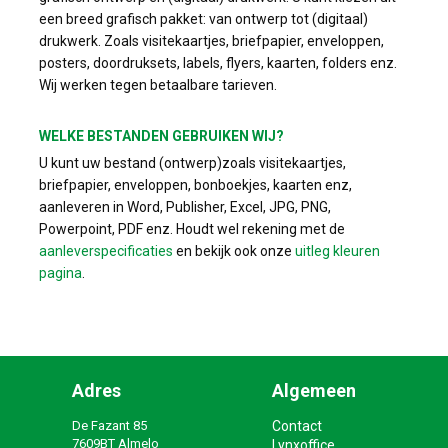
een breed grafisch pakket: van ontwerp tot (digitaal)
drukwerk. Zoals visitekaartjes, briefpapier, enveloppen,
posters, doordruksets, labels, flyers, kaarten, folders enz.
Wij werken tegen betaalbare tarieven.
WELKE BESTANDEN GEBRUIKEN WIJ?
U kunt uw bestand (ontwerp)zoals visitekaartjes,
briefpapier, enveloppen, bonboekjes, kaarten enz,
aanleveren in Word, Publisher, Excel, JPG, PNG,
Powerpoint, PDF enz. Houdt wel rekening met de
aanleverspecificaties
en bekijk ook onze
uitleg kleuren
pagina
.
Adres
Algemeen
De Fazant 85
Contact
7609BT Almelo
Lynxoffice