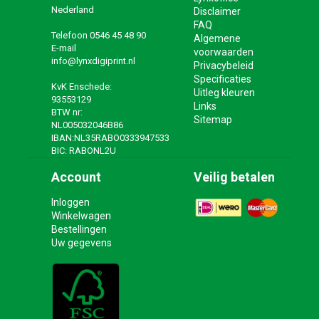
Nederland
Disclaimer
FAQ
Telefoon
0546 45 48 90
Algemene
E-mail
voorwaarden
info@lynxdigiprint.nl
Privacybeleid
Specificaties
KvK Enschede:
Uitleg kleuren
93553129
Links
BTW nr:
Sitemap
NL005032046B86
IBAN:NL35RABO0333947533
BIC: RABONL2U
Account
Veilig betalen
Inloggen
Winkelwagen
Bestellingen
Uw gegevens