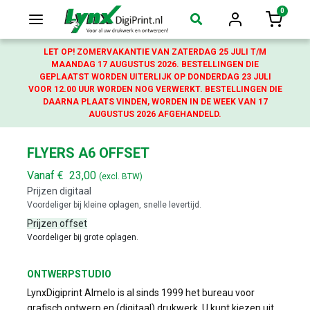
0
Login
Winkelw
LET OP! ZOMERVAKANTIE VAN ZATERDAG 25 JULI T/M
MAANDAG 17 AUGUSTUS 2026. BESTELLINGEN DIE
GEPLAATST WORDEN UITERLIJK OP DONDERDAG 23 JULI
VOOR 12.00 UUR WORDEN NOG VERWERKT. BESTELLINGEN DIE
DAARNA PLAATS VINDEN, WORDEN IN DE WEEK VAN 17
AUGUSTUS 2026 AFGEHANDELD.
FLYERS A6 OFFSET
Vanaf
€
23,00
(excl. BTW)
Prijzen digitaal
Voordeliger bij kleine oplagen, snelle levertijd.
Prijzen offset
Voordeliger bij grote oplagen.
ONTWERPSTUDIO
LynxDigiprint Almelo is al sinds 1999 het bureau voor
grafisch ontwerp en (digitaal) drukwerk. U kunt kiezen uit