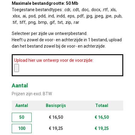
Maximale bestandgrootte: 50 Mb
Toegestane bestandtypes: .cdr, .cdt, .doc, .docx, .rtf, .xls,
.xlsx, .ai, .psd, .pdd, .ind, .indd, .eps, .pdf, .jpg, .jpeg, .jpe, .pub,
.tif, .tiff, .png, .bmp, .gif, .txt, .zip, .rar
Selecteer per zijde uw ontwerpbestand.
Heeft u zowel de voor- en achterzijde in 1 bestand, upload
dan het bestand zowel bij de voor- en achterzijde.
Upload hier uw ontwerp voor de voorzijde:
Aantal
Prijzen zijn excl. BTW
Aantal
Basisprijs
Totaal
50
€
16,50
€
16,50
100
€
19,25
€
19,25