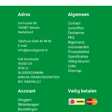
Adres
Algemeen
De Fazant 85
Contact
7609BT Almelo
Lynxoffice
Nederland
Disclaimer
FAQ
Telefoon
0546 45 48 90
Algemene
E-mail
voorwaarden
info@lynxdigiprint.nl
Privacybeleid
Specificaties
KvK Enschede:
Uitleg kleuren
93553129
Links
BTW nr:
Sitemap
NL005032046B86
IBAN:NL35RABO0333947533
BIC: RABONL2U
Account
Veilig betalen
Inloggen
Winkelwagen
Bestellingen