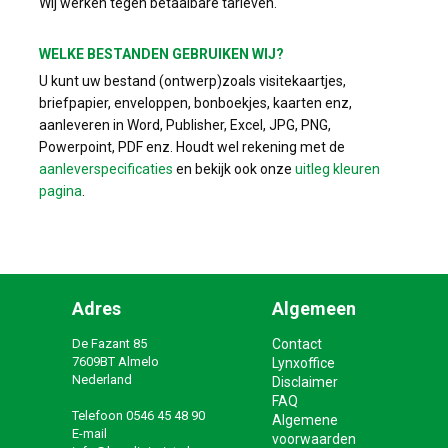
Wij werken tegen betaalbare tarieven.
WELKE BESTANDEN GEBRUIKEN WIJ?
U kunt uw bestand (ontwerp)zoals visitekaartjes,
briefpapier, enveloppen, bonboekjes, kaarten enz,
aanleveren in Word, Publisher, Excel, JPG, PNG,
Powerpoint, PDF enz. Houdt wel rekening met de
aanleverspecificaties
en bekijk ook onze
uitleg kleuren
pagina
.
Adres
Algemeen
De Fazant 85
Contact
7609BT Almelo
Lynxoffice
Nederland
Disclaimer
FAQ
Telefoon
0546 45 48 90
Algemene
E-mail
voorwaarden