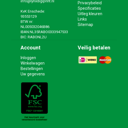
info@lynxdigiprint.nl
Privacybeleid
Specificaties
KvK Enschede:
Uitleg kleuren
93553129
Links
BTW nr:
Sitemap
NL005032046B86
IBAN:NL35RABO0333947533
BIC: RABONL2U
Account
Veilig betalen
Inloggen
Winkelwagen
Bestellingen
Uw gegevens