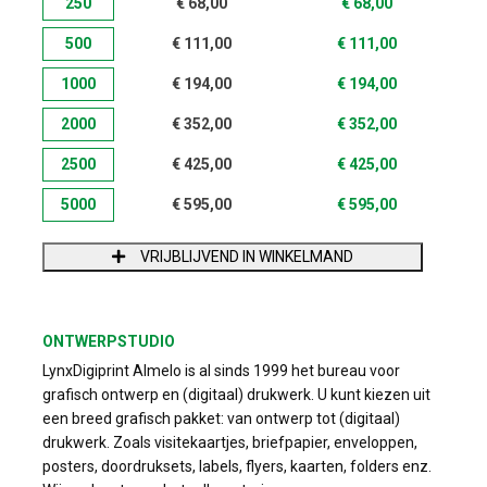
250
€
68,00
€
68,00
500
€
111,00
€
111,00
1000
€
194,00
€
194,00
2000
€
352,00
€
352,00
2500
€
425,00
€
425,00
5000
€
595,00
€
595,00
VRIJBLIJVEND IN WINKELMAND
ONTWERPSTUDIO
LynxDigiprint Almelo is al sinds 1999 het bureau voor
grafisch ontwerp en (digitaal) drukwerk. U kunt kiezen uit
een breed grafisch pakket: van ontwerp tot (digitaal)
drukwerk. Zoals visitekaartjes, briefpapier, enveloppen,
posters, doordruksets, labels, flyers, kaarten, folders enz.