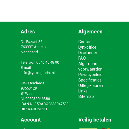
Adres
Algemeen
De Fazant 85
Contact
7609BT Almelo
Lynxoffice
Nederland
Disclaimer
FAQ
Telefoon
0546 45 48 90
Algemene
E-mail
voorwaarden
info@lynxdigiprint.nl
Privacybeleid
Specificaties
KvK Enschede:
Uitleg kleuren
93553129
Links
BTW nr:
Sitemap
NL005032046B86
IBAN:NL35RABO0333947533
BIC: RABONL2U
Account
Veilig betalen