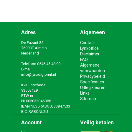
Adres
Algemeen
De Fazant 85
Contact
7609BT Almelo
Lynxoffice
Nederland
Disclaimer
FAQ
Telefoon
0546 45 48 90
Algemene
E-mail
voorwaarden
info@lynxdigiprint.nl
Privacybeleid
Specificaties
KvK Enschede:
Uitleg kleuren
93553129
Links
BTW nr:
Sitemap
NL005032046B86
IBAN:NL35RABO0333947533
BIC: RABONL2U
Account
Veilig betalen