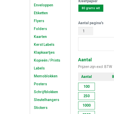
Kleefpapier
Enveloppen
80 grams wit
Etiketten
Flyers
Aantal pagina's
Folders
Kaarten
Start met 
Kerst Labels
Klapkaartjes
Aantal
Kopieën / Prints
Prijzen zijn excl. BTW
Labels
Memoblokken
Aantal
B
Posters
100
Schrijfblokken
250
Sleutelhangers
1000
Stickers