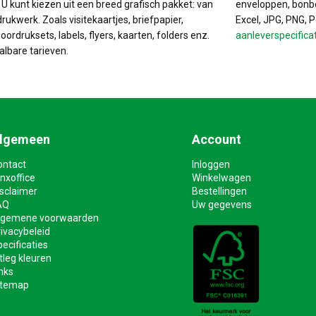
. U kunt kiezen uit een breed grafisch pakket: van
enveloppen, bonbo
drukwerk. Zoals visitekaartjes, briefpapier,
Excel, JPG, PNG, 
ordruksets, labels, flyers, kaarten, folders enz.
aanleverspecifica
albare tarieven.
lgemeen
Account
ontact
Inloggen
nxoffice
Winkelwagen
isclaimer
Bestellingen
AQ
Uw gegevens
lgemene voorwaarden
ivacybeleid
ecificaties
tleg kleuren
nks
itemap