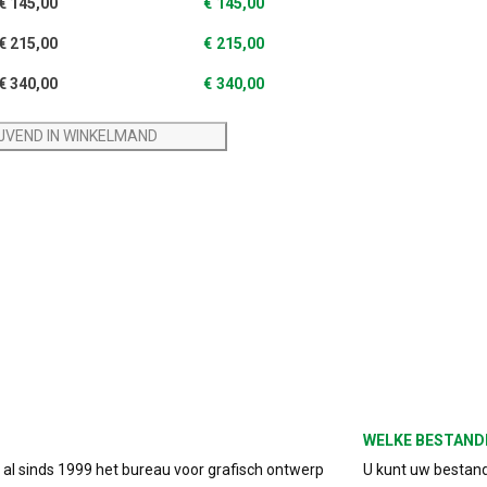
€
145,00
€
145,00
€
215,00
€
215,00
€
340,00
€
340,00
IJVEND IN WINKELMAND
WELKE BESTAND
s al sinds 1999 het bureau voor grafisch ontwerp
U kunt uw bestand 