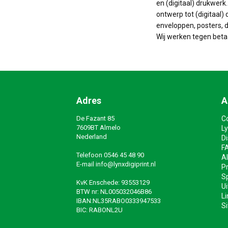
en (digitaal) drukwerk
ontwerp tot (digitaal) 
enveloppen, posters, do
Wij werken tegen beta
Adres
A
De Fazant 85
C
7609BT Almelo
Ly
Nederland
D
F
Telefoon
0546 45 48 90
A
E-mail
info@lynxdigiprint.nl
Pr
Sp
KvK Enschede: 93553129
Ui
BTW nr: NL005032046B86
Li
IBAN:NL35RABO0333947533
S
BIC: RABONL2U