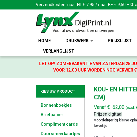
Verzendkosten: naar NL € 7,95 / naar BE € 9,50 –
Gra
HOME
DRUKWERK
PRIJSLIJST
VERLANGLIJST
LET OP! ZOMERVAKANTIE VAN ZATERDAG 25 JU
VOOR 12.00 UUR WORDEN NOG VERWERKT
KOU- EN HITTE
KIES UW PRODUCT
CM)
Bonnenboekjes
Vanaf
€
62,00
(excl.
Prijzen digitaal
Briefpapier
Voordeliger bij kleine opl
Compliment cards
levertijd.
Doorsmeerkaartjes