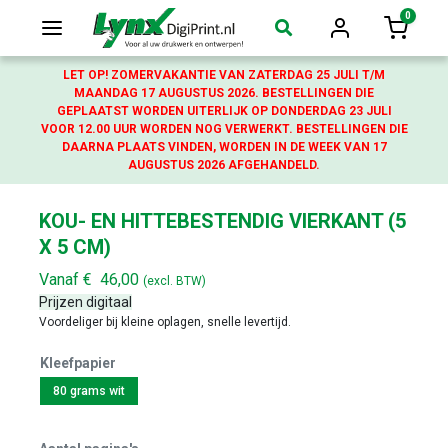
0
Login
Winkelw
LET OP! ZOMERVAKANTIE VAN ZATERDAG 25 JULI T/M
MAANDAG 17 AUGUSTUS 2026. BESTELLINGEN DIE
GEPLAATST WORDEN UITERLIJK OP DONDERDAG 23 JULI
VOOR 12.00 UUR WORDEN NOG VERWERKT. BESTELLINGEN DIE
DAARNA PLAATS VINDEN, WORDEN IN DE WEEK VAN 17
AUGUSTUS 2026 AFGEHANDELD.
KOU- EN HITTEBESTENDIG VIERKANT (5
X 5 CM)
Vanaf
€
46,00
(excl. BTW)
Prijzen digitaal
Voordeliger bij kleine oplagen, snelle levertijd.
Kleefpapier
80 grams wit