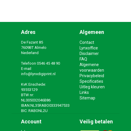
Adres
Algemeen
De Fazant 85
Contact
7609BT Almelo
Lynxoffice
Nederland
Disclaimer
FAQ
Telefoon
0546 45 48 90
Algemene
E-mail
voorwaarden
info@lynxdigiprint.nl
Privacybeleid
Specificaties
KvK Enschede:
Uitleg kleuren
93553129
Links
BTW nr:
Sitemap
NL005032046B86
IBAN:NL35RABO0333947533
BIC: RABONL2U
Account
Veilig betalen