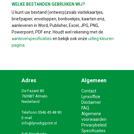
WELKE BESTANDEN GEBRUIKEN WIJ?
U kunt uw bestand (ontwerp)zoals visitekaartjes,
briefpapier, enveloppen, bonboekjes, kaarten enz,
aanleveren in Word, Publisher, Excel, JPG, PNG,
Powerpoint, PDF enz. Houdt wel rekening met de
aanleverspecificaties
en bekijk ook onze
uitleg kleuren
pagina
.
Adres
Algemeen
De Fazant 85
Contact
7609BT Almelo
Lynxoffice
Nederland
Disclaimer
FAQ
Telefoon
0546 45 48 90
Algemene
E-mail
voorwaarden
info@lynxdigiprint.nl
Privacybeleid
Specificaties
KvK Enschede: