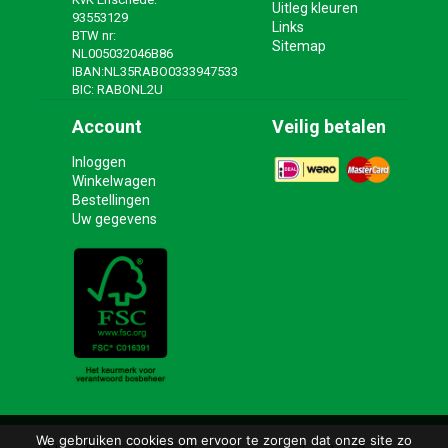
Uitleg kleuren
93553129
Links
BTW nr:
Sitemap
NL005032046B86
IBAN:NL35RABO0333947533
BIC: RABONL2U
Account
Veilig betalen
Inloggen
Winkelwagen
Bestellingen
Uw gegevens
We gebruiken cookies om ervoor te zorgen dat onze site zo