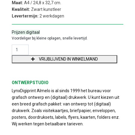
Maat:
A4 / 24,8 x 32,7 cm.
Kwaliteit:
Zwart kunstleer
Levertermijn:
2 werkdagen
Prijzen digitaal
Voordeliger bij kleine oplagen, snelle levertijd.
LUXE A4 MAP VOOR BONNENBOEKJES AANTAL
VRIJBLIJVEND IN WINKELMAND
ONTWERPSTUDIO
LynxDigiprint Almelo is al sinds 1999 het bureau voor
grafisch ontwerp en (digitaal) drukwerk. U kunt kiezen uit
een breed grafisch pakket: van ontwerp tot (digitaal)
drukwerk. Zoals visitekaartjes, briefpapier, enveloppen,
posters, doordruksets, labels, flyers, kaarten, folders enz.
Wij werken tegen betaalbare tarieven.