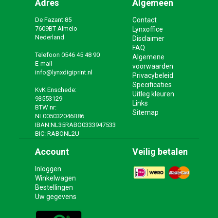
Adres
Algemeen
De Fazant 85
Contact
7609BT Almelo
Lynxoffice
Nederland
Disclaimer
FAQ
Telefoon
0546 45 48 90
Algemene
E-mail
voorwaarden
info@lynxdigiprint.nl
Privacybeleid
Specificaties
KvK Enschede:
Uitleg kleuren
93553129
Links
BTW nr:
Sitemap
NL005032046B86
IBAN:NL35RABO0333947533
BIC: RABONL2U
Account
Veilig betalen
Inloggen
Winkelwagen
Bestellingen
Uw gegevens