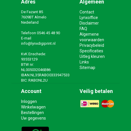
Adres
Algemeen
De Fazant 85
Contact
7609BT Almelo
Lynxoffice
Nederland
Disclaimer
FAQ
Telefoon
0546 45 48 90
Algemene
E-mail
voorwaarden
info@lynxdigiprint.nl
Privacybeleid
Specificaties
KvK Enschede:
Uitleg kleuren
93553129
Links
BTW nr:
Sitemap
NL005032046B86
IBAN:NL35RABO0333947533
BIC: RABONL2U
Account
Veilig betalen
Inloggen
Winkelwagen
Bestellingen
Uw gegevens