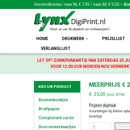
Verzendkosten: naar NL € 7,95 / naar BE € 9,50 –
Gra
HOME
DRUKWERK
PRIJSLIJST
VERLANGLIJST
LET OP! ZOMERVAKANTIE VAN ZATERDAG 25 JU
VOOR 12.00 UUR WORDEN NOG VERWERKT
MEERPRIJS € 2
KIES UW PRODUCT
€
25,00
(excl. BTW)
Bonnenboekjes
Prijzen digitaal
Briefpapier
Voordeliger bij kleine opl
levertijd.
Compliment cards
MEERPRIJS € 25,00 AA
Doorsmeerkaartjes