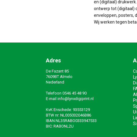
en (digitaal) drukwerk
ontwerp tot (digitaal) 
enveloppen, posters, do
Wij werken tegen beta
Adres
A
De Fazant 85
C
7609BT Almelo
Ly
Nederland
D
F
Telefoon
0546 45 48 90
A
E-mail
info@lynxdigiprint.nl
Pr
Sp
KvK Enschede: 93553129
Ui
BTW nr: NL005032046B86
Li
IBAN:NL35RABO0333947533
S
BIC: RABONL2U