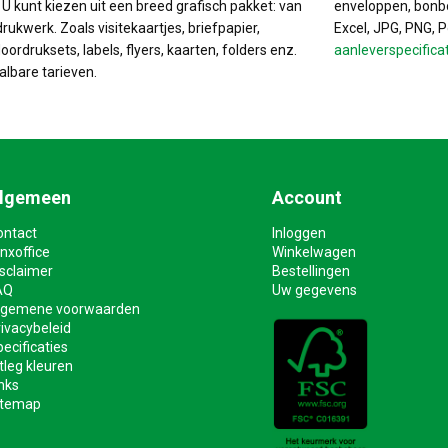
. U kunt kiezen uit een breed grafisch pakket: van
enveloppen, bonbo
drukwerk. Zoals visitekaartjes, briefpapier,
Excel, JPG, PNG, 
ordruksets, labels, flyers, kaarten, folders enz.
aanleverspecifica
albare tarieven.
lgemeen
Account
ontact
Inloggen
nxoffice
Winkelwagen
isclaimer
Bestellingen
AQ
Uw gegevens
lgemene voorwaarden
ivacybeleid
ecificaties
tleg kleuren
nks
itemap